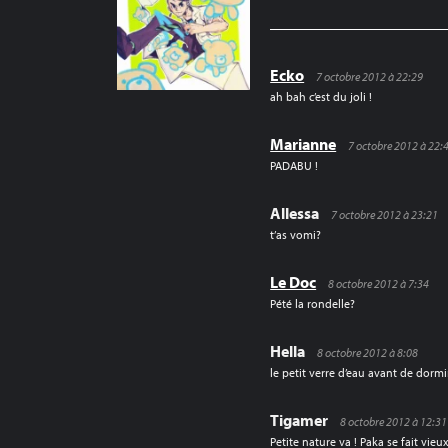
L’ARTICLE
Ecko
7 octobre 2012 à 22:29
ah bah c’est du joli !
Marianne
7 octobre 2012 à 22:
PADABU !
Allessa
7 octobre 2012 à 23:21
t’as vomi?
Le Doc
8 octobre 2012 à 7:34
Pété la rondelle?
Hella
8 octobre 2012 à 8:08
le petit verre d’eau avant de dorm
Tigamer
8 octobre 2012 à 12:31
Petite nature va ! Paka se fait vieux