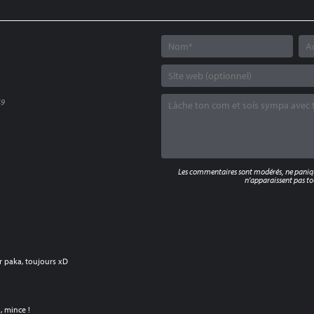
49
Les commentaires sont modérés, ne panique
n'apparaissent pas tou
ir paka, toujours xD
, mince !