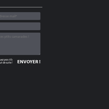
z pas s'ils
t de suite !