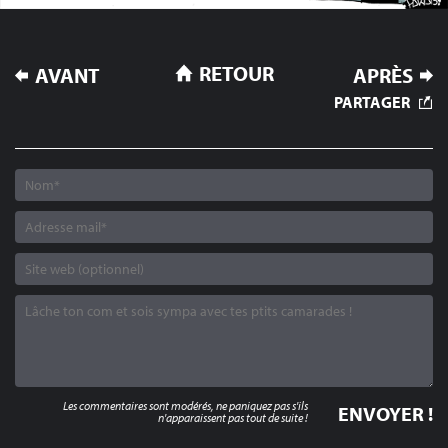
NAVIGATION
RETOUR
AVANT
APRÈS
DE
PARTAGER
L’ARTICLE
Les commentaires sont modérés, ne paniquez pas s'ils
n'apparaissent pas tout de suite !