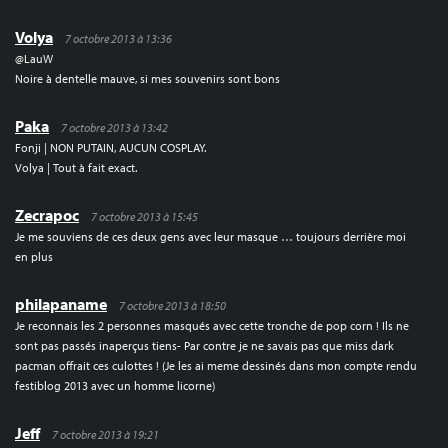
Volya
7 octobre 2013 à 13:36
@LauW
Noire à dentelle mauve, si mes souvenirs sont bons
Paka
7 octobre 2013 à 13:42
Fonji | NON PUTAIN, AUCUN COSPLAY.
Volya | Tout à fait exact.
Zecrapoc
7 octobre 2013 à 15:45
Je me souviens de ces deux gens avec leur masque … toujours derrière moi
en plus
philapaname
7 octobre 2013 à 18:50
Je reconnais les 2 personnes masqués avec cette tronche de pop corn ! Ils ne
sont pas passés inaperçus tiens- Par contre je ne savais pas que miss dark
pacman offrait ces culottes ! (Je les ai meme dessinés dans mon compte rendu
festiblog 2013 avec un homme licorne)
Jeff
7 octobre 2013 à 19:21