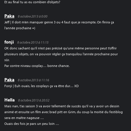
Et au final tu as eu combien d’objets?
Paka
8 octobre 2013 à 0:00
Jeff | Il doit m’en manquer genre 3 ou 4 faut que je recompte. On finira ça
l’année prochaine =)
fonji
8 octobre 2013 à 11:15
OK donc sachant qu’il n’est pas précisé qu’une même personne peut t’offrir
plusieurs objets, on va pouvoir régler ça tranquilou l’année prochaine pour
sûr.
Par contre niveau cosplay… bonne chance.
Paka
8 octobre 2013 à 11:16
Fonji | Euh ouais, les cosplays ça va être dur… XD
Hella
8 octobre 2013 à 20:52
Mais nan, t’as saison 3 va avoir tellement de succès qu’il va y avoir un dessin
animé et ensuite un film avec brad pitt en Grim, du coup la moitié du festiblog
sera en maître nageuse …
Ouais des fois je pars un peu loin …