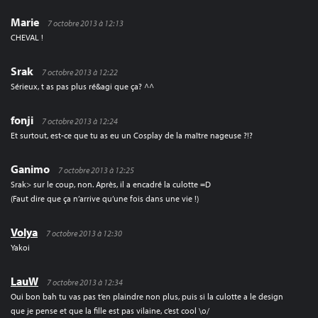
Marie
7 octobre 2013 à 12:13
CHEVAL !
Srak
7 octobre 2013 à 12:22
Sérieux, t as pas plus ré&agi que ça? ^^
fonji
7 octobre 2013 à 12:24
Et surtout, est-ce que tu as eu un Cosplay de la maître nageuse ?!?
Ganimo
7 octobre 2013 à 12:25
Srak> sur le coup, non. Après, il a encadré la culotte =D
(Faut dire que ça n’arrive qu’une fois dans une vie !)
Volya
7 octobre 2013 à 12:30
Yakoi
LauW
7 octobre 2013 à 12:34
Oui bon bah tu vas pas t’en plaindre non plus, puis si la culotte a le design
que je pense et que la fille est pas vilaine, c’est cool \o/