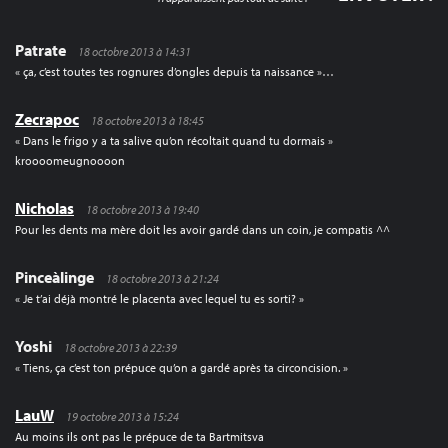
Patrate
18 octobre 2013 à 14:31
« ça, c’est toutes tes rognures d’ongles depuis ta naissance »…
Zecrapoc
18 octobre 2013 à 18:45
« Dans le frigo y a ta salive qu’on récoltait quand tu dormais »
kroooomeugnoooon
Nicholas
18 octobre 2013 à 19:40
Pour les dents ma mère doit les avoir gardé dans un coin, je compatis ^^
Pinceàlinge
18 octobre 2013 à 21:24
« Je t’ai déjà montré le placenta avec lequel tu es sorti? »
Yoshi
18 octobre 2013 à 22:39
« Tiens, ça c’est ton prépuce qu’on a gardé après ta circoncision. »
LauW
19 octobre 2013 à 15:24
Au moins ils ont pas le prépuce de ta Bartmitsva