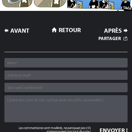
NAVIGATION
RETOUR
AVANT
APRÈS
DE
PARTAGER
L’ARTICLE
Les commentaires sont modérés, ne paniquez pas s'ils
n'apparaissent pas tout de suite !