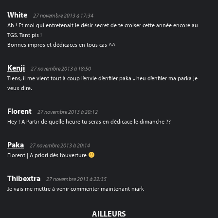
White
27 novembre 2013 à 17:34
Ah ! Et moi qui entretenait le désir secret de te croiser cette année encore au
TGS. Tant pis !
Bonnes impros et dédicaces en tous cas ^^
Kenji
27 novembre 2013 à 18:50
Tiens, il me vient tout à coup l’envie d’enfiler paka .. heu d’enfiler ma parka je
veux dire.
Florent
27 novembre 2013 à 20:12
Hey ! A Partir de quelle heure tu seras en dédicace le dimanche ??
Paka
27 novembre 2013 à 20:14
Florent | A priori dès l’ouverture
Thibextra
27 novembre 2013 à 22:35
Je vais me mettre à venir commenter maintenant niark
AILLEURS