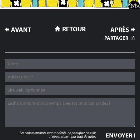
NAVIGATION
RETOUR
AVANT
APRÈS
DE
PARTAGER
L’ARTICLE
Les commentaires sont modérés, ne paniquez pas s'ils
n'apparaissent pas tout de suite !