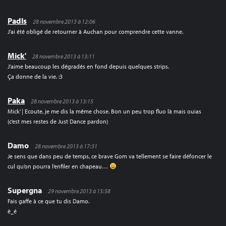
Padls
28 novembre 2013 à 12:06
J’ai été obligé de retourner à Auchan pour comprendre cette vanne.
Mick'
28 novembre 2013 à 13:11
J’aime beaucoup les dégradés en fond depuis quelques strips.
Ça donne de la vie. :3
Paka
28 novembre 2013 à 13:15
Mick’ | Ecoute, je me dis la même chose. Bon un peu trop fluo là mais ouias
(c’est mes restes de Just Dance pardon)
Damo
28 novembre 2013 à 17:31
Je sens que dans peu de temps, ce brave Gom va tellement se faire défoncer le
cul qu’on pourra l’enfiler en chapeau…
Supergna
29 novembre 2013 à 15:58
Fais gaffe à ce que tu dis Damo.
è_é