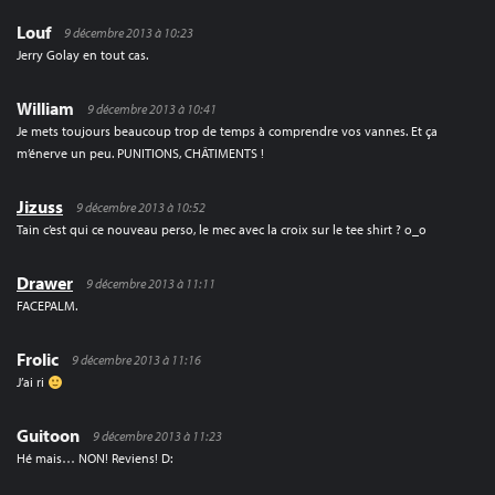
Louf
9 décembre 2013 à 10:23
Jerry Golay en tout cas.
William
9 décembre 2013 à 10:41
Je mets toujours beaucoup trop de temps à comprendre vos vannes. Et ça
m’énerve un peu. PUNITIONS, CHÂTIMENTS !
Jizuss
9 décembre 2013 à 10:52
Tain c’est qui ce nouveau perso, le mec avec la croix sur le tee shirt ? o_o
Drawer
9 décembre 2013 à 11:11
FACEPALM.
Frolic
9 décembre 2013 à 11:16
J’ai ri
Guitoon
9 décembre 2013 à 11:23
Hé mais… NON! Reviens! D: