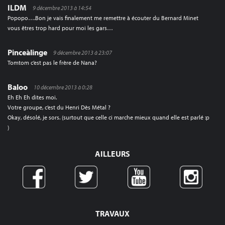
ILDM
9 décembre 2013 à 14:54
Popopo….Bon je vais finalement me remettre à écouter du Bernard Minet
vous êtres trop hard pour moi les gars…
Pinceàlinge
9 décembre 2013 à 23:07
Tomtom c’est pas le frère de Nana?
Baloo
10 décembre 2013 à 0:28
Eh Eh Eh dites moi.
Votre groupe, c’est du Henri Dès Métal ?
Okay, désolé, je sors. (surtout que celle ci marche mieux quand elle est parlé :p
)
AILLEURS
TRAVAUX