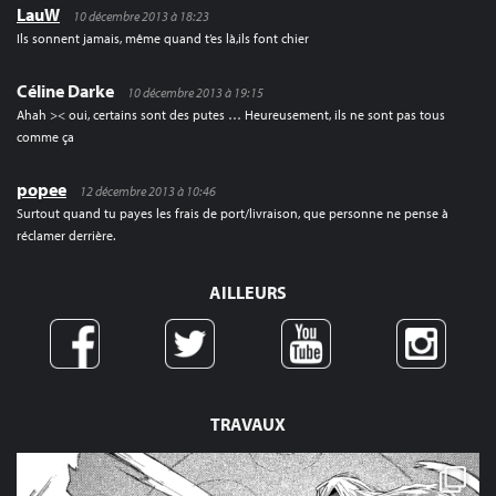
LauW
10 décembre 2013 à 18:23
Ils sonnent jamais, même quand t’es là,ils font chier
Céline Darke
10 décembre 2013 à 19:15
Ahah >< oui, certains sont des putes … Heureusement, ils ne sont pas tous
comme ça
popee
12 décembre 2013 à 10:46
Surtout quand tu payes les frais de port/livraison, que personne ne pense à
réclamer derrière.
AILLEURS
TRAVAUX