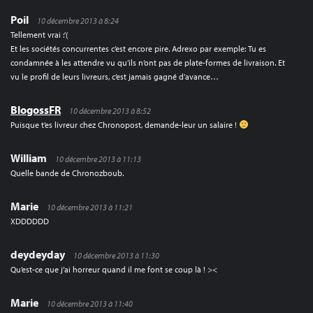
Poil
10 décembre 2013 à 8:24
Tellement vrai :'(
Et les sociétés concurrentes c’est encore pire. Adrexo par exemple: Tu es
condamnée à les attendre vu qu’ils n’ont pas de plate-formes de livraison. Et
vu le profil de leurs livreurs, c’est jamais gagné d’avance…
BlogossFR
10 décembre 2013 à 8:52
Puisque t’es livreur chez Chronopost, demande-leur un salaire !
William
10 décembre 2013 à 11:13
Quelle bande de Chronozboub.
Marie
10 décembre 2013 à 11:21
XDDDDDD
deydeyday
10 décembre 2013 à 11:30
Qu’est-ce que j’ai horreur quand il me font se coup là ! ><
Marie
10 décembre 2013 à 11:40