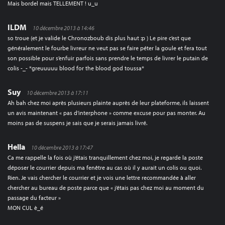
Mais bordel mais TELLEMENT ! u_u
ILDM
10 décembre 2013 à 14:46
so troue (et je valide le Chronozboub dis plus haut :p ) Le pire c’est que
généralement le fourbe livreur ne veut pas se faire péter la goule et fera tout
son possible pour s’enfuir parfois sans prendre le temps de livrer le putain de
colis -_- *greuuuuu blood for the blood god toussa*
Suy
10 décembre 2013 à 17:11
Ah bah chez moi après plusieurs plainte auprès de leur plateforme, ils laissent
un avis maintenant « pas d’interphone » comme excuse pour pas monter. Au
moins pas de suspens je sais que je serais jamais livré.
Hella
10 décembre 2013 à 17:47
Ca me rappelle la fois où j’étais tranquillement chez moi, je regarde la poste
déposer le courrier depuis ma fenêtre au cas où il y aurait un colis ou quoi.
Rien. Je vais chercher le courrier et je vois une lettre recommandée à aller
chercher au bureau de poste parce que « j’étais pas chez moi au moment du
passage du facteur »
MON CUL è_é