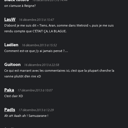
on s’amuse à Reigne?
LauW
16 décembre 2013 à 15:47
D’abord je me suis dit « Tiens, Aran, somme dans Metroid », puis je me suis
rendu compte que C’ÉTAIT ÇA, LA BLAGUE.
Laélien
16 décembre 2013 à 15:52
Comment est-ce que j’y ai jamais pensé ?…
Guitoon
16 décembre 2013 à 22:58
Ce qui est marrant avec les commentaires ici, c’est que la plupart cherche la
vanne plutôt d’en rire xD
Paka
17 décembre 2013 à 10:07
C’est clair XD
Padls
17 décembre 2013 à 12:29
Ah aH Aaah ah ! Samuzarane !