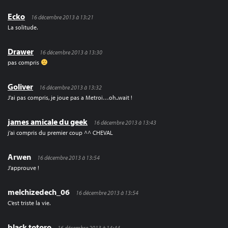
Ecko
16 décembre 2013 à 13:21
La solitude.
Drawer
16 décembre 2013 à 13:30
pas compris
Goliver
16 décembre 2013 à 13:32
J’ai pas compris, je joue pas a Metroi…oh..wait !
james amicale du geek
16 décembre 2013 à 13:43
j’ai compris du premier coup ^^ CHEVAL
Arwen
16 décembre 2013 à 13:54
J’approuve !
melchizedech_06
16 décembre 2013 à 13:54
C’est triste la vie.
black totoro
16 décembre 2013 à 14:44