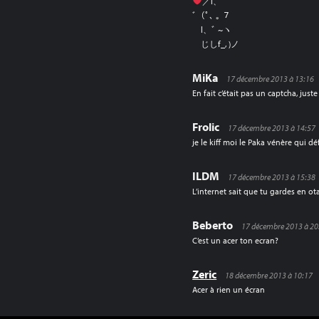
／l、
ﾞ（ﾟ､ ｡ ７
l、ﾞ ~ヽ
じしf_, )ノ
MiKa
17 décembre 2013 à 13:16
En fait c’était pas un captcha, jus
Frolic
17 décembre 2013 à 14:57
je le kiff moi le Paka vénère qui d
ILDM
17 décembre 2013 à 15:38
L’internet sait que tu gardes en ot
Beberto
17 décembre 2013 à 20
C’est un acer ton ecran?
Zeric
18 décembre 2013 à 10:17
Acer à rien un écran