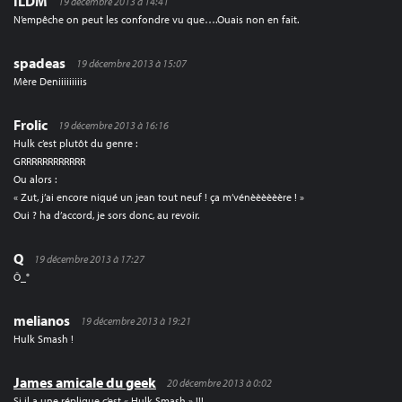
ILDM
19 décembre 2013 à 14:41
N’empêche on peut les confondre vu que….Ouais non en fait.
spadeas
19 décembre 2013 à 15:07
Mère Deniiiiiiiiis
Frolic
19 décembre 2013 à 16:16
Hulk c’est plutôt du genre :
GRRRRRRRRRRRR
Ou alors :
« Zut, j’ai encore niqué un jean tout neuf ! ça m’vénèèèèèère ! »
Oui ? ha d’accord, je sors donc, au revoir.
Q
19 décembre 2013 à 17:27
Ô_°
melianos
19 décembre 2013 à 19:21
Hulk Smash !
James amicale du geek
20 décembre 2013 à 0:02
Si il a une réplique c’est « Hulk Smash » !!!