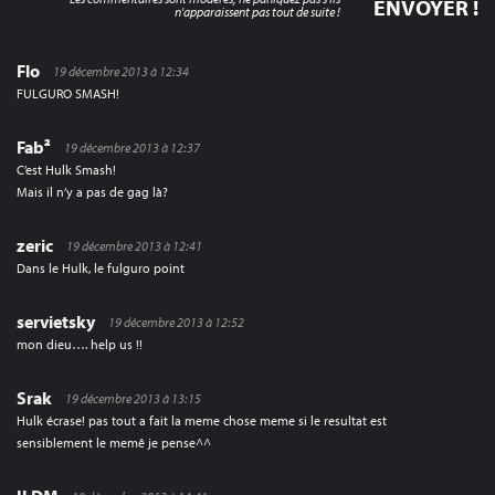
n'apparaissent pas tout de suite !
Flo
19 décembre 2013 à 12:34
FULGURO SMASH!
Fab²
19 décembre 2013 à 12:37
C’est Hulk Smash!
Mais il n’y a pas de gag là?
zeric
19 décembre 2013 à 12:41
Dans le Hulk, le fulguro point
servietsky
19 décembre 2013 à 12:52
mon dieu…. help us !!
Srak
19 décembre 2013 à 13:15
Hulk écrase! pas tout a fait la meme chose meme si le resultat est
sensiblement le memê je pense^^