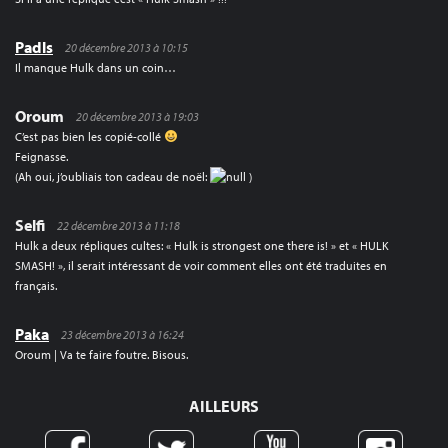
Padls
20 décembre 2013 à 10:15
Il manque Hulk dans un coin…
Oroum
20 décembre 2013 à 19:03
C’est pas bien les copié-collé
Feignasse.
(Ah oui, j’oubliais ton cadeau de noël:
)
Selfi
22 décembre 2013 à 11:18
Hulk a deux répliques cultes: « Hulk is strongest one there is! » et « HULK
SMASH! », il serait intéressant de voir comment elles ont été traduites en
français.
Paka
23 décembre 2013 à 16:24
Oroum | Va te faire foutre. Bisous.
AILLEURS