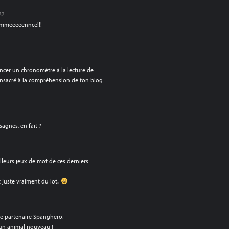
22
ommeeeeennce!!!
ancer un chronomètre à la lecture de
onsacré à la compréhension de ton blog
agnes, en fait ?
illeurs jeux de mot de ces derniers
t juste vraiment du lot..
re partenaire Spanghero.
un animal nouveau !