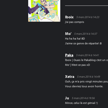
lboix
5 mars 2014 à 14:23
j’ai pas compris
Mo'
5 mars 2014 à 14:37
Ha ha ha ha! 8D
J’aime ce genre de répartie! :B
Paka
5 mars 2014 à 14:41
lboix | Ouais le Pakablog c’est un
Mo’ | N’est ce pas xD
Xetra
5 mars 2014 à 14:49
Ouh, ça m’a pris vingt minutes po
Vous devriez tous avoir honte.
Ju
5 mars 2014 à 19:56
Mince, celui là est génial :’)