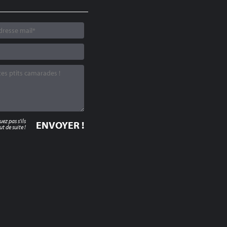
z pas s'ils
t de suite !