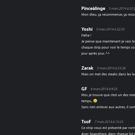
Pinceàlinge
5 mars 2014 à 22:
Mon dieu, ça recommence, ça rec
Yoshi
5 mars 2014 à 22:53
Haha !
Je pense que maintenant je vais l
chaque strip pour voir le temps c
jour après jour. ^^
Zarak
5 mars 2014 à 23:26
Mais on met des steaks dans les las
GF
6 mars 2014 à 9:25
Moi, je trouve que c’est un des me
temps..
Sans rien enlever aux autres, il sor
TsoF
7 mars 2014 à 13:23
Ce strip vous est présenté par not
Avec Spanghero, dans chaque lot 