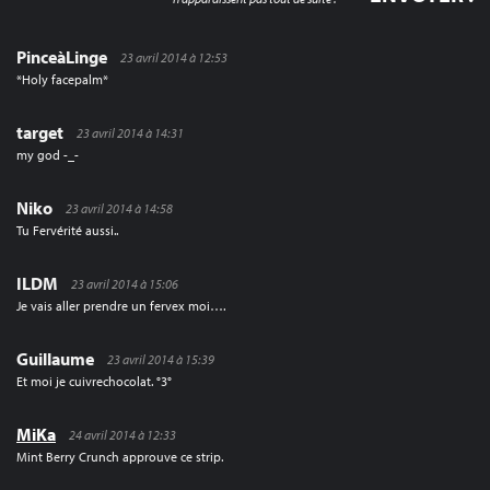
PinceàLinge
23 avril 2014 à 12:53
*Holy facepalm*
target
23 avril 2014 à 14:31
my god -_-
Niko
23 avril 2014 à 14:58
Tu Fervérité aussi..
ILDM
23 avril 2014 à 15:06
Je vais aller prendre un fervex moi….
Guillaume
23 avril 2014 à 15:39
Et moi je cuivrechocolat. °3°
MiKa
24 avril 2014 à 12:33
Mint Berry Crunch approuve ce strip.