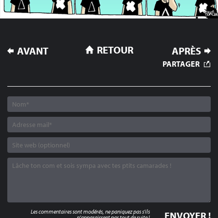
NAVIGATION
RETOUR
AVANT
APRÈS
DE
PARTAGER
L’ARTICLE
Les commentaires sont modérés, ne paniquez pas s'ils
n'apparaissent pas tout de suite !