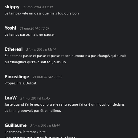
skippy
21 mai 2014 à 12:39
Le tampax vite un classique mais toujours bon
Yoshi
21 mai 2014 à 13:07
Le temps passe, mais no pause.
Ethereal
21 mai 2014 à 13:14
Et le temps passe et passe et passe et son humour n’a pas changé, qui aurait
pu s’imaginer qu’Paka soit toujours un
Pinceàlinge
21 mai 2014 à 13:55
Propre. Frais. Délicat.
LauW
21 mai 2014 à 15:45
Juste quand j’ai le nez qui pisse le sang et que j’ai calé un mouchoir dedans.
Le timing pouvait pas être meilleur.
Guillaume
21 mai 2014 à 18:44
Le tempax, le tempax bite.
Bon, c’est pas l’trou, mais faut qu’j’vous lèche !