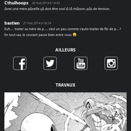
Cthulhoops
26 mai 2014 à 14:42
Δvec une mère pΔreille çΔ doit être cool Δ lΔ mΔison, pΔs de tension.
bastien
27 mai 2014 à 16:34
Euh… traiter sa mère de p…, c’est un peu comme s’auto-traiter de fils de p…?
En tout cas, le courant passe bien entre vous
AILLEURS
TRAVAUX