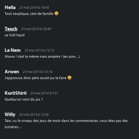
Hella
23 mai 2014 à 10:45
Tout s’explique, c’est de famille
Teuch
23 mai 2014 à 10:49
ca Volt haut!
Le Nem
23 mai 2014 à 12:12
Woow ! c’est la même mais ampère ! (en pire…)
Arwen
23 mai 2014 à 12:16
J’approuve. Mon père aurait pu la faire
Kur0Shir0
24 mai 2014 à 7:31
Quelqu’un veut du jus ?
Willy
24 mai 2014 à 12:36
Tain, vu le niveau des jeux de mots dans les commentaires, vous êtes pas des
lumières…