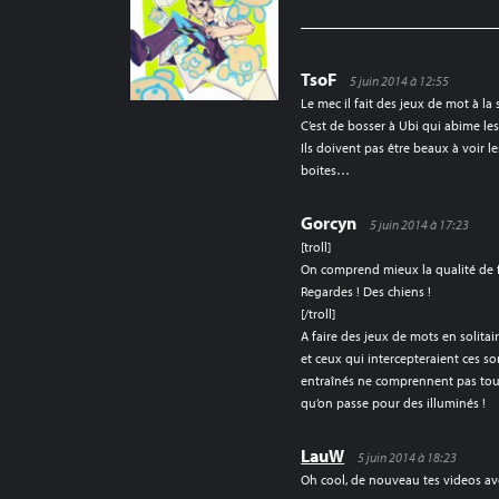
L’ARTICLE
TsoF
5 juin 2014 à 12:55
Le mec il fait des jeux de mot à la
C’est de bosser à Ubi qui abime l
Ils doivent pas être beaux à voir 
boites…
Gorcyn
5 juin 2014 à 17:23
[troll]
On comprend mieux la qualité de f
Regardes ! Des chiens !
[/troll]
A faire des jeux de mots en solitai
et ceux qui intercepteraient ces s
entraînés ne comprennent pas tou
qu’on passe pour des illuminés !
LauW
5 juin 2014 à 18:23
Oh cool, de nouveau tes videos a