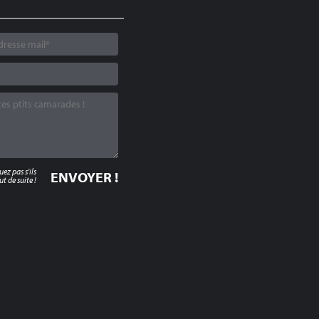
z pas s'ils
t de suite !