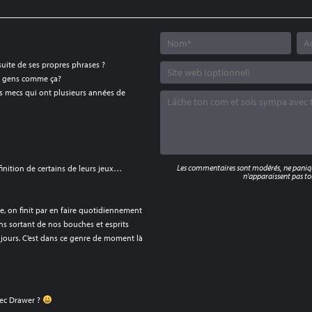
 suite de ses propres phrases ?
es gens comme ça?
les mecs qui ont plusieurs années de
Les commentaires sont modérés, ne panique
inition de certains de leurs jeux…
n'apparaissent pas tou
re, on finit par en faire quotidiennement
ons sortant de nos bouches et esprits
jours. C’est dans ce genre de moment là
vec Drawer ?