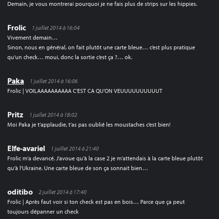
Demain, je vous montrerai pourquoi je ne fais plus de strips sur les hippies.
Frolic
1 juillet 2014 à 16:04
Vivement demain…
Sinon, nous en général, on fait plutôt une carte bleue… c’est plus pratique
qu’un check… moui, donc la sortie c’est ça ?… ok.
Paka
1 juillet 2014 à 16:06
Frolic | VOILAAAAAAAAAA C’EST CA QU’ON VEUUUUUUUUUUT
Pritz
1 juillet 2014 à 18:02
Moi Paka je t’applaudie, t’as pas oublié les moustaches c’est bien!
Elfe-avariel
1 juillet 2014 à 21:40
Frolic m’a devancé. J’avoue qu’à la case 2 je m’attendais à la carte bleue plutôt
qu’à l’Ukraine. Une carte bleue de son ça sonnait bien…
oditibo
2 juillet 2014 à 17:40
Frolic | Après faut voir si ton check est pas en bois… Parce que ça peut
toujours dépanner un check