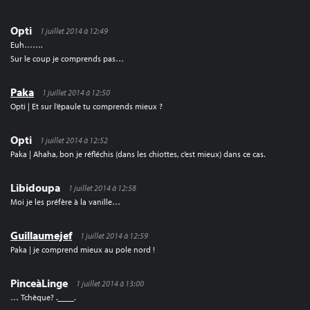
Opti
1 juillet 2014 à 12:49
Euh…….
Sur le coup je comprends pas…
Paka
1 juillet 2014 à 12:50
Opti | Et sur l’épaule tu comprends mieux ?
Opti
1 juillet 2014 à 12:52
Paka | Ahaha, bon je réfléchis (dans les chiottes, c’est mieux) dans ce cas.
Libidoupa
1 juillet 2014 à 12:58
Moi je les préfère à la vanille…
Guillaumejef
1 juillet 2014 à 12:59
Paka | je comprend mieux au pole nord !
PinceàLinge
1 juillet 2014 à 13:00
… Tchèque? .____.