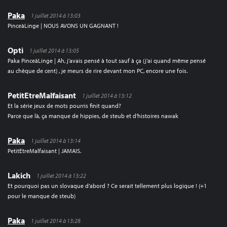
Paka
1 juillet 2014 à 13:03
PinceàLinge | NOUS AVONS UN GAGNANT !
Opti
1 juillet 2014 à 13:05
Paka PinceàLinge | Ah, j’avais pensé à tout sauf à ça (j’ai quand même pensé
au chèque de cent) , je meurs de rire devant mon PC, encore une fois.
PetitEtreMalfaisant
1 juillet 2014 à 13:12
Et la série jeux de mots pourris finit quand?
Parce que là, ça manque de hippies, de steub et d’histoires nawak
Paka
1 juillet 2014 à 13:14
PetitEtreMalfaisant | JAMAIS.
Lakich
1 juillet 2014 à 13:22
Et pourquoi pas un slovaque d’abord ? Ce serait tellement plus logique ! (+1
pour le manque de steub)
Paka
1 juillet 2014 à 13:28