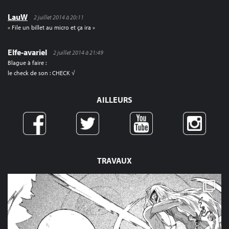
LauW
2 juillet 2014 à 20:11
« File un billet au micro et ça ira »
Elfe-avariel
2 juillet 2014 à 21:49
Blague à faire :
le check de son : CHECK √
AILLEURS
TRAVAUX