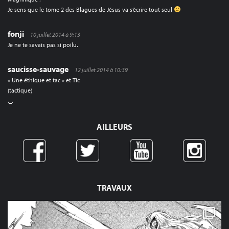
Je sens que le tome 2 des Blagues de Jésus va s’écrire tout seul
fonji
10 juillet 2014 à 9:13
Je ne te savais pas si poilu.
saucisse-sauvage
12 juillet 2014 à 10:39
« Une éthique et tac » et Tic
(tactique)
._.
AILLEURS
TRAVAUX