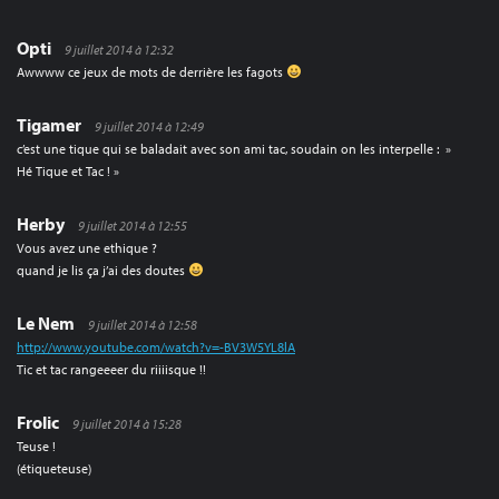
Opti
9 juillet 2014 à 12:32
Awwww ce jeux de mots de derrière les fagots
Tigamer
9 juillet 2014 à 12:49
c’est une tique qui se baladait avec son ami tac, soudain on les interpelle : »
Hé Tique et Tac ! »
Herby
9 juillet 2014 à 12:55
Vous avez une ethique ?
quand je lis ça j’ai des doutes
Le Nem
9 juillet 2014 à 12:58
http://www.youtube.com/watch?v=-BV3W5YL8lA
Tic et tac rangeeeer du riiiisque !!
Frolic
9 juillet 2014 à 15:28
Teuse !
(étiqueteuse)