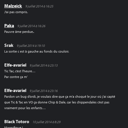
Malzeick
9 juillet 2014 à 16:25
J’ai pas compris.
Paka
9 juillet 2014 à 16:26
Pauvre âme perdue..
Srak
9 juillet 2014 à 19:10
La sortie c est à gauche au fonds du couloir.
Elfe-avariel
9 juillet 2014 à 23:13
Tic Tac, c’est l’heure…
Par contre ça m’
Elfe-avariel
9 juillet 2014 à 23:16
Pardon un bug d’ordi, je voulais dire que ça m’a choqué le jour où j’ai capté
que Tic & Tac en VO ça donne Chip & Dale, car les chippendales c’est pas
vraiment pour les enfants…
Black Totoro
10 juillet 2014 à 8:29
Magnifique !