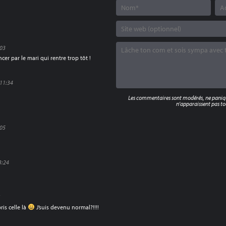
:03
cer par le mari qui rentre trop tôt !
 11:34
Les commentaires sont modérés, ne panique
n'apparaissent pas tou
:05
3:24
7
ris celle là
J’suis devenu normal?!!!!