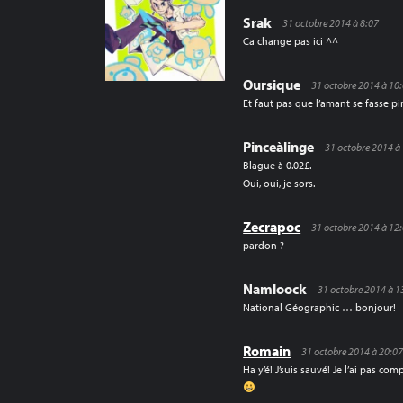
Srak
31 octobre 2014 à 8:07
Ca change pas ici ^^
Oursique
31 octobre 2014 à 10
Et faut pas que l’amant se fasse pin
Pinceàlinge
31 octobre 2014 à
Blague à 0.02£.
Oui, oui, je sors.
Zecrapoc
31 octobre 2014 à 12
pardon ?
Namloock
31 octobre 2014 à 1
National Géographic … bonjour!
Romain
31 octobre 2014 à 20:0
Ha y’é! J’suis sauvé! Je l’ai pas comp