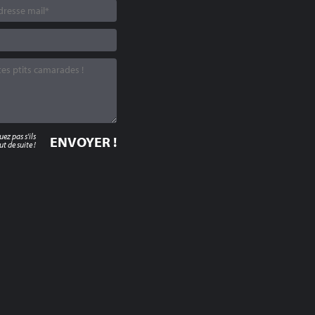
z pas s'ils
t de suite !