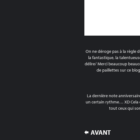
On ne déroge pas à la règle d
la fantastique, la talentueuse,
délire/ Merci beaucoup bea
de paillettes sur ce blo
La dernière note anniversair
un certain rythme… XD Cela di
tout ceux qui son
NAVIGATION
AVANT
DE