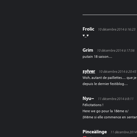
L’ARTICLE
Frolic
10 décembre 2014 à 16:23
♥_♥
Grim
10 décembre 2014 à 17:56
putain 18 saison…
sylver
10 décembre 2014 à 20:45
Woh, autant de paillettes… que j
depuis le dernier festiblog…
Nyu~
11 décembre 2014 à 8:11
Félicitations !
Here we go pour la 18ème o/
(Même si elle commence en sentant
Pinceàlinge
11 décembre 2014