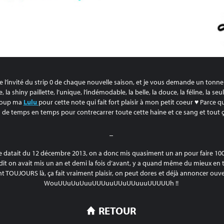
e l’invité du strip 0 de chaque nouvelle saison, et je vous demande un ton
 la shiny paillette, l’unique, l’indémodable, la belle, la douce, la féline, la seu
ucoup ma
Lulu
pour cette note qui fait fort plaisir à mon petit coeur ♥ Parce qu
g de temps en temps pour contrecarrer toute cette haine et ce sang et tout ça
_
e datait du 12 décembre 2013, on a donc mis quasiment un an pour faire 100
t on avait mis un an et demi la fois d’avant, y a quand même du mieux en to
t TOUJOURS là, ça fait vraiment plaisir, on peut dores et déjà annoncer ouver
WouUUuUuUuuUUUuuUUuUUuuuUUUUUh !!
RETOUR