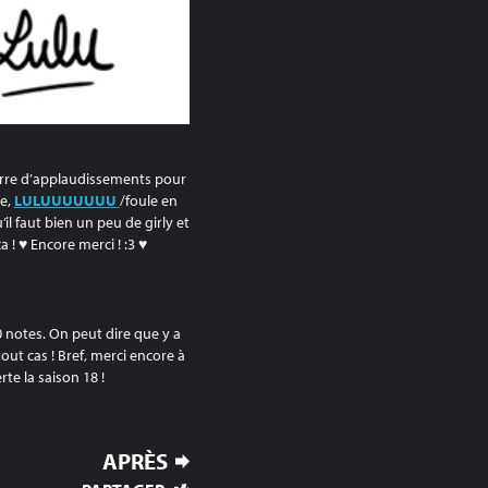
nerre d’applaudissements pour
le,
LULUUUUUUU
/foule en
’il faut bien un peu de girly et
 ! ♥ Encore merci ! :3 ♥
 notes. On peut dire que y a
ut cas ! Bref, merci encore à
te la saison 18 !
APRÈS