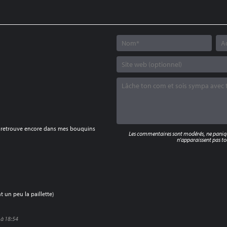
e retrouve encore dans mes bouquins
Les commentaires sont modérés, ne panique
n'apparaissent pas tou
 un peu la paillette)
 à 18:54