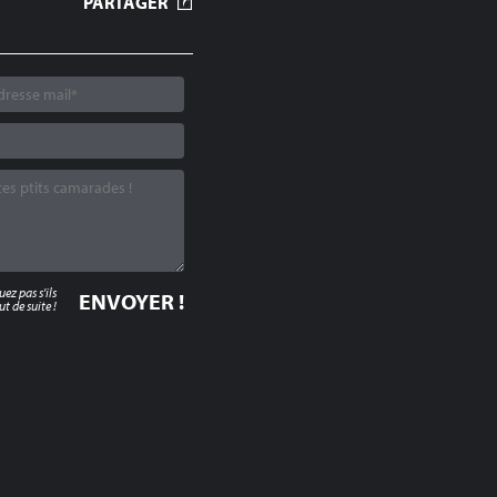
PARTAGER
z pas s'ils
t de suite !