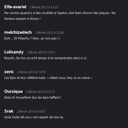
Elfe-avariel
2 février 2015 à 13:25
Par contre quand y a des crudités à l’apéro, c’est bien d’avoir des piques : les
fameux piques à choux !
melchizedech
2 février 2015 à 13:28
Euh… Et Pikachu ? Non , je vois pas !<
Lolicandy
2 février 2015 à 13:31
Roooh. J’ai mis un p’tit temps à le comprendre celui ci x)
zeric
2 février 2015 à 13:33
Les Épis et leur célèbre tube » c’était roux, hey, tu es veine «
Oursique
2 février 2015 à 15:13
Maïs ils travaillent dur, les épis taffent !
Srak
2 février 2015 à 16:07
Oula Oula! Ah oui c est reparti de loin la.