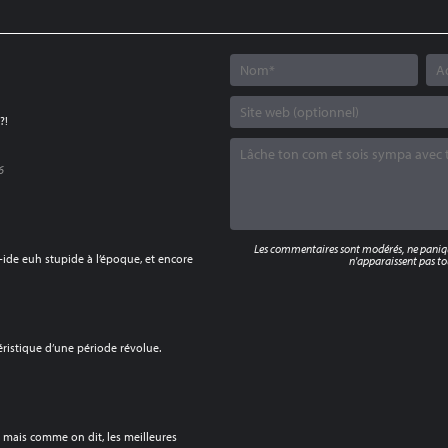
?!
6
Les commentaires sont modérés, ne panique
B-ide euh stupide à l’époque, et encore
n'apparaissent pas tou
téristique d’une période révolue.
e, mais comme on dit, les meilleures