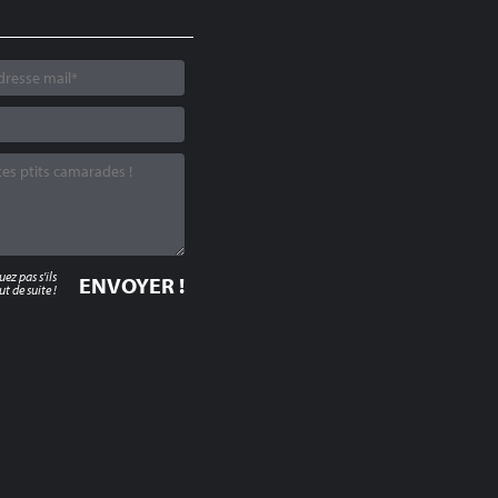
z pas s'ils
t de suite !