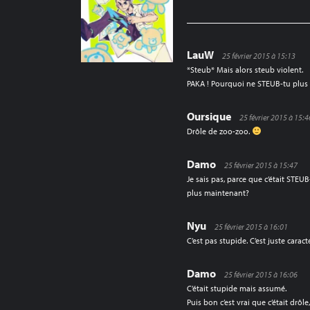
L’ARTICLE
LauW
25 février 2015 à 15:13
*Steub* Mais alors steub violent.
PAKA ! Pourquoi ne STEUB-tu plus 
Oursique
25 février 2015 à 15:4
Drôle de zoo-zoo.
Damo
25 février 2015 à 15:47
Je sais pas, parce que c’était STEU
plus maintenant?
Nyu
25 février 2015 à 16:01
C’est pas stupide. C’est juste carac
Damo
25 février 2015 à 16:06
C’était stupide mais assumé.
Puis bon c’est vrai que c’était drôl