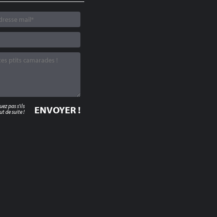
z pas s'ils
t de suite !