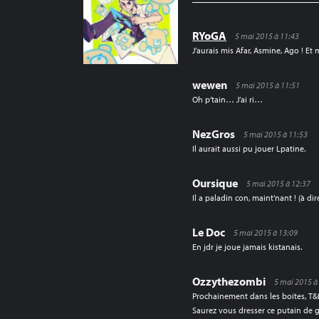
RYoGA
5 mai 2015 à 11:43
J’aurais mis Afar, Asmine, Ago ! Et
wewen
5 mai 2015 à 11:51
Oh p’tain… J’ai ri…
NezGros
5 mai 2015 à 11:53
Il aurait aussi pu jouer Lpatine.
Oursique
5 mai 2015 à 12:37
Il a paladin con, maint’nant ! (à dir
Le Doc
5 mai 2015 à 13:09
En jdr je joue jamais kistanais.
Ozzythezombi
5 mai 2015 à
Prochainement dans les boites, T&D
Saurez vous dresser ce putain de 