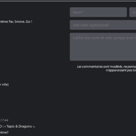
 même Far, Smine, Go !
Les commentaires sont modérés, ne panique
n'apparaissent pas tou
e vite)
 17:44
 : « Tapis & Dragons ».
génie?