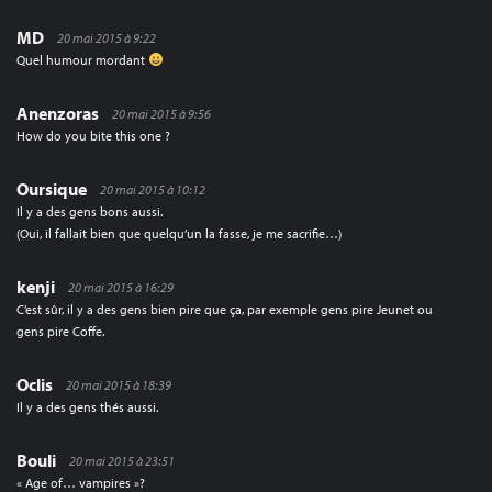
MD
20 mai 2015 à 9:22
Quel humour mordant
Anenzoras
20 mai 2015 à 9:56
How do you bite this one ?
Oursique
20 mai 2015 à 10:12
Il y a des gens bons aussi.
(Oui, il fallait bien que quelqu’un la fasse, je me sacrifie…)
kenji
20 mai 2015 à 16:29
C’est sûr, il y a des gens bien pire que ça, par exemple gens pire Jeunet ou
gens pire Coffe.
Oclis
20 mai 2015 à 18:39
Il y a des gens thés aussi.
Bouli
20 mai 2015 à 23:51
« Age of… vampires »?