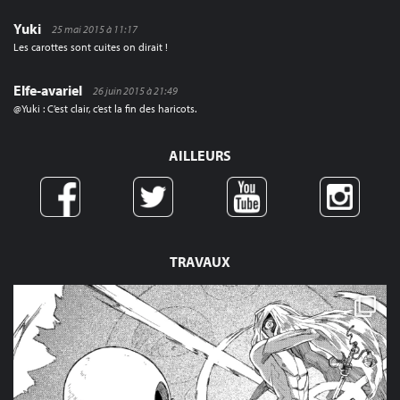
Yuki
25 mai 2015 à 11:17
Les carottes sont cuites on dirait !
Elfe-avariel
26 juin 2015 à 21:49
@Yuki : C’est clair, c’est la fin des haricots.
AILLEURS
TRAVAUX