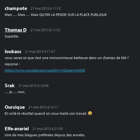
champote
21 mai 2015 à 11:15
Mais … Mais … Mais QU’ON LA PENDE SUR LA PLACE PUBLIQUE
Thomas D
21 mai 2015 à 11:53
Superbe.
loukass
21 mai 2015 à 11:57
vous savez ce que c’est une moissonneuse batteuse dans un champs de blé ?
reponse :
https://www.youtube.com/watch?v=OzceerVqM60
Srak
21 mai 2015 à 12:04
… je … non.
Oursique
21 mai 2015 à 12:11
Et voilà le résultat quand on sous-traite son travail.
Elfe-avariel
21 mai 2015 à 21:59
Une de mes blagues préférées depuis des années.