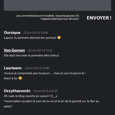
Les commentaires sont modérés, ne paniquez pas s'ils
n'apparaissent pas tout de suite !
Oursique
23 juin 2015 à 10:06
Lapuss l’a zoliment dessiné ton portrait.
Von Gornov
23 juin 2015 à 13:55
Elle était très bien la première tête d’ahuri.
Laurieann
23 juin 2015 à 19:46
J’avoue je comprends pas toujours… mais je suis toujours là !
Merci à toi
Ozzythezombi
23 juin 2015 à 22:54
Oh wait, le blog marche en saison? O__o
*reconsidère soudain le sens de la vie et la loi de la gravité sur le flan au
patey*