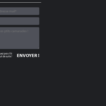
z pas s'ils
t de suite !