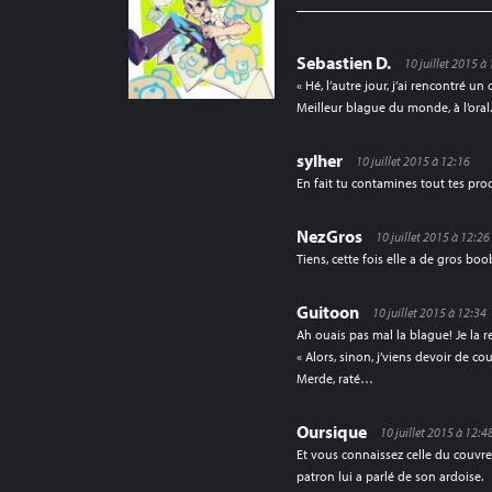
Sebastien D.
10 juillet 2015 à
« Hé, l’autre jour, j’ai rencontré un 
Meilleur blague du monde, à l’oral
sylher
10 juillet 2015 à 12:16
En fait tu contamines tout tes proch
NezGros
10 juillet 2015 à 12:26
Tiens, cette fois elle a de gros boo
Guitoon
10 juillet 2015 à 12:34
Ah ouais pas mal la blague! Je la r
« Alors, sinon, j’viens devoir de cou
Merde, raté…
Oursique
10 juillet 2015 à 12:4
Et vous connaissez celle du couvre
patron lui a parlé de son ardoise.