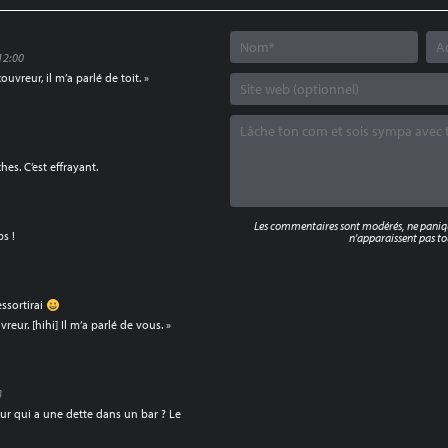
 12:00
couvreur, il m’a parlé de toit. »
.
es. C’est effrayant.
Les commentaires sont modérés, ne panique
bs !
n'apparaissent pas tou
essortirai
vreur. [hihi] Il m’a parlé de vous. »
8
ur qui a une dette dans un bar ? Le