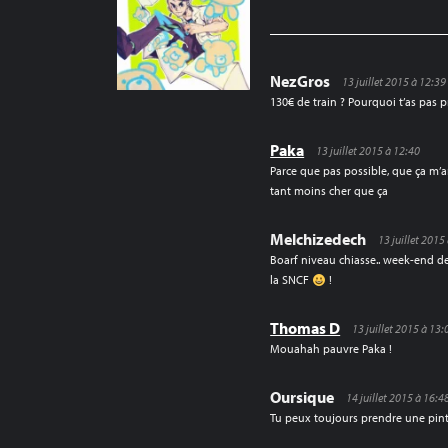
L’ARTICLE
NezGros
13 juillet 2015 à 12:39
130€ de train ? Pourquoi t’as pas p
Paka
13 juillet 2015 à 12:40
Parce que pas possible, que ça m’a
tant moins cher que ça
Melchizedech
13 juillet 2015
Boarf niveau chiasse.. week-end dern
la SNCF
!
Thomas D
13 juillet 2015 à 13:
Mouahah pauvre Paka !
Oursique
14 juillet 2015 à 16:4
Tu peux toujours prendre une pint