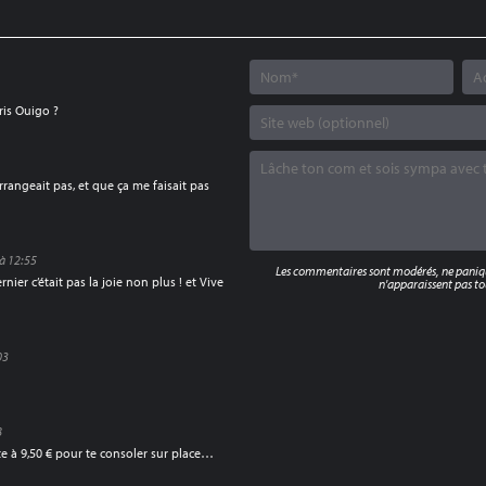
ris Ouigo ?
rrangeait pas, et que ça me faisait pas
 à 12:55
Les commentaires sont modérés, ne panique
ier c’était pas la joie non plus ! et Vive
n'apparaissent pas tou
03
8
e à 9,50 € pour te consoler sur place…