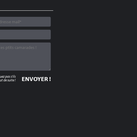
z pas s'ils
t de suite !