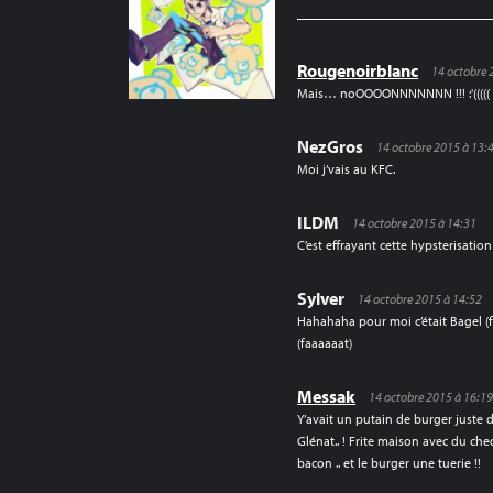
Rougenoirblanc
14 octobre 
Mais… noOOOONNNNNNN !!! :'(((((
NezGros
14 octobre 2015 à 13:
Moi j’vais au KFC.
ILDM
14 octobre 2015 à 14:31
C’est effrayant cette hypsterisatio
Sylver
14 octobre 2015 à 14:52
Hahahaha pour moi c’était Bagel (f
(faaaaaat)
Messak
14 octobre 2015 à 16:1
Y’avait un putain de burger juste d
Glénat.. ! Frite maison avec du c
bacon .. et le burger une tuerie !!