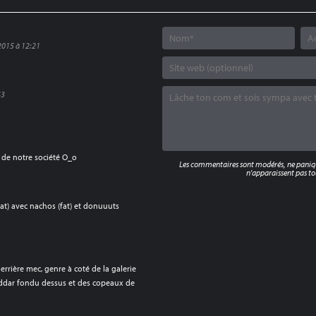
2015 à 12:21
43
n de notre société O_o
Les commentaires sont modérés, ne panique
n'apparaissent pas tou
at) avec nachos (fat) et donuuuts
9
errière mec, genre à coté de la galerie
heddar fondu dessus et des copeaux de