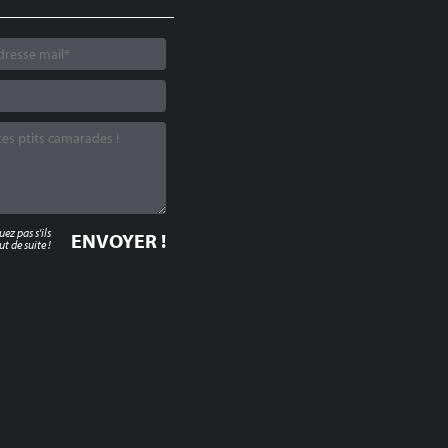
z pas s'ils
t de suite !