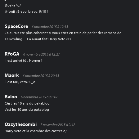
@paka \o/
@fonji : Bravo, bravo. 9/10 !
SpaceCore
6 novembre 2015 à 12:13
Ca aurait été plus cohérent si vous étiez en train de parler des romans de
J.K.Rowling… Ca aurait fait Harry Véto 8D
RYoGA
6 novembre 2015 à 12:27
Il est arrivé tôt, Horner !
Maork
6 novembre 2015 à 20:13
Il est tari, véto? 0_ô
Baloo
6 novembre 2015 à 21:47
C’est les 10 ans du pakablog,
c’est les 10 ans du pakablog
Ozzythezombi
7 novembre 2015 à 2:42
Harry veto et la chambre des castrés o/