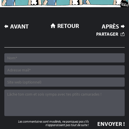
NAVIGATION
RETOUR
AVANT
APRÈS
DE
PARTAGER
L’ARTICLE
Les commentaires sont modérés, ne paniquez pas s'ils
n'apparaissent pas tout de suite !