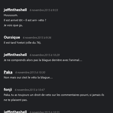
jeffintheshell
6 novembre 2015 à 9:33
Huuuuum.
Il est arrivé tôt – Il est arri- véto ?
Je vois que ça..
Oursique
6 novembre 2015 à 9:36
Il est tard Yvetot (ville du 76).
jeffintheshell
6 novembre 2015 à 10:29
Je ne comprends alors pas la blague derrière avec l’animal…
Paka
6 novembre 2015 à 10:30
Non mais oui c’est le véto la blague…
fonji
6 novembre 2015 à 10:47
Paka, tu as toujours un droit de veto sur les commentaires pourri, si jamais ils
ne te plaisent pas.
jeffintheshell
6 novembre 2015 à 10:55