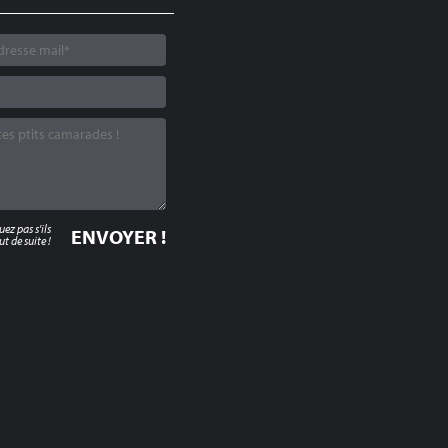
z pas s'ils
t de suite !