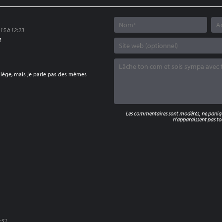
15 à 12:23
?
 Liège, mais je parle pas des mêmes
Les commentaires sont modérés, ne panique
n'apparaissent pas tou
:51