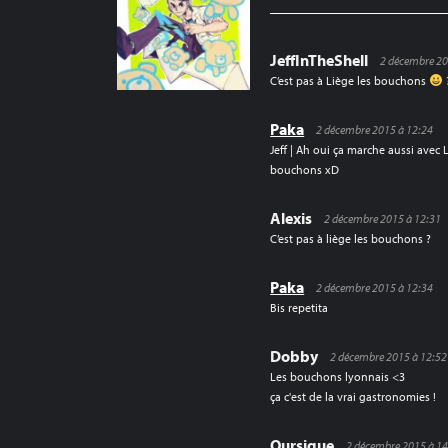
JeffInTheShell
2 décembre 20
C’est pas à Liège les bouchons
Paka
2 décembre 2015 à 12:24
Jeff | Ah oui ça marche aussi avec
bouchons xD
Alexis
2 décembre 2015 à 12:31
C’est pas à liège les bouchons ?
Paka
2 décembre 2015 à 12:34
Bis repetita
Dobby
2 décembre 2015 à 12:52
Les bouchons lyonnais <3
ça c'est de la vrai gastronomies !
Oursique
2 décembre 2015 à 14