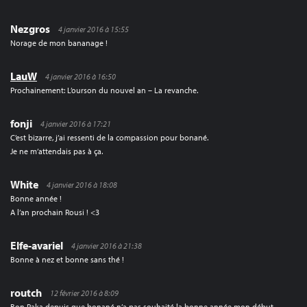
Nezgros
4 janvier 2016 à 15:55
Norage de mon bananage !
LauW
4 janvier 2016 à 16:50
Prochainement: L’ourson du nouvel an – La revanche.
fonji
4 janvier 2016 à 17:21
C’est bizarre, j’ai ressenti de la compassion pour bonané.
Je ne m’attendais pas à ça.
White
4 janvier 2016 à 18:08
Bonne année !
A l’an prochain Rousi ! <3
Elfe-avariel
4 janvier 2016 à 21:38
Bonne à nez et bonne sans thé !
routch
12 février 2016 à 8:09
Bon Paka depuis que bonané n’a pas souhaité la bonne année mon début