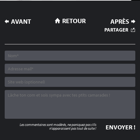
NAVIGATION
RETOUR
AVANT
APRÈS
DE
PARTAGER
L’ARTICLE
Les commentaires sont modérés, ne paniquez pas s'ils
n'apparaissent pas tout de suite !