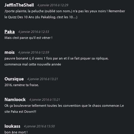
JeffInTheShell
4 janvier 2016 à 12:29
J’porte plainte, la peluche (oublié son nom..) n’a pas les yeux noirs ! Remember
le Quizz Des 10 Ans (du Pakablog, c’est les 10…)
Paka
4 janvier 2016 à 12:33
Mais c’est parce qu’il est véner !
mois
4 janvier 2016 à 12:59
pauvre bonané :(, il viens 1 fois par an et il se fait piquer sa riplique,
commence mal cette nouvelle année
Oursique
4 janvier 2016 à 13:21
2016, ramène ta fraise.
Namloock
4 janvier 2016 à 15:21
Ok ça bouleverse tellement toutes les convention que le chaos commence: Le
site Paka est Down!!!
loukass
4 janvier 2016 à 15:50
bon âne mort !