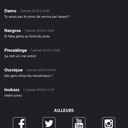
Damo
7 janvier 2016 à 12:46
Tu serais pas le comic de service par hasard ?
Nezgros
7 janvier 2016 à 13:03
Et Paka gléna au fond du puits.
Pinceàlinge
7 janvier 2016 à 13:08
Ça c’est un vrai comic!
Oursique
7 janvier 2016 à 15:44
Des gens d’Issy-les-moulineaux ?
loukass
11 janvier 2016 à 13:33
c’etait comic
AILLEURS