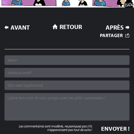
NAVIGATION
RETOUR
AVANT
APRÈS
DE
PARTAGER
L’ARTICLE
Les commentaires sont modérés, ne paniquez pas s'ils
n'apparaissent pas tout de suite !