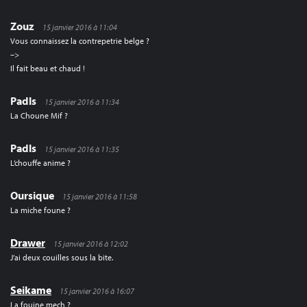
Zouz
15 janvier 2016 à 11:04
Vous connaissez la contrepetrie belge ?
–>
Il fait beau et chaud !
Padls
15 janvier 2016 à 11:34
La Choune Mif ?
Padls
15 janvier 2016 à 11:35
L’chouffe anime ?
Oursique
15 janvier 2016 à 11:58
La miche foune ?
Drawer
15 janvier 2016 à 12:02
J’ai deux couilles sous la bite.
Seikame
15 janvier 2016 à 16:07
La fouine mech ?