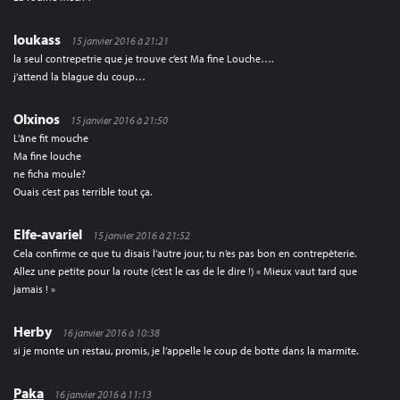
loukass
15 janvier 2016 à 21:21
la seul contrepetrie que je trouve c’est Ma fine Louche….
j’attend la blague du coup…
Olxinos
15 janvier 2016 à 21:50
L’âne fit mouche
Ma fine louche
ne ficha moule?
Ouais c’est pas terrible tout ça.
Elfe-avariel
15 janvier 2016 à 21:52
Cela confirme ce que tu disais l’autre jour, tu n’es pas bon en contrepèterie.
Allez une petite pour la route (c’est le cas de le dire !) « Mieux vaut tard que
jamais ! »
Herby
16 janvier 2016 à 10:38
si je monte un restau, promis, je l’appelle le coup de botte dans la marmite.
Paka
16 janvier 2016 à 11:13