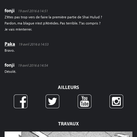
fonji
19 avril 2016 à 14:51
Z’êtes pas trop vers de faire la première partie de Shai Hulud ?
Pardon, ma blague n’est p’Atréides. Pas terrible. T’as compris ?
Je vais m’enterrer.
Paka
19 avril 2016 à 14:53
Bravo.
fonji
19 avril 2016 à 14:54
Désolé.
AILLEURS
TRAVAUX