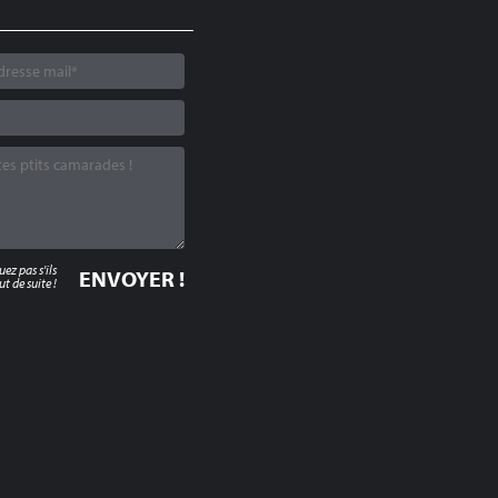
z pas s'ils
t de suite !