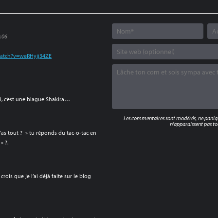
3:06
watch?v=weRHyjj34ZE
ui, c’est une blague Shakira…
Les commentaires sont modérés, ne panique
n'apparaissent pas tou
T’as tout ? » tu réponds du tac-o-tac en
» ?.
crois que je l’ai déjà faite sur le blog