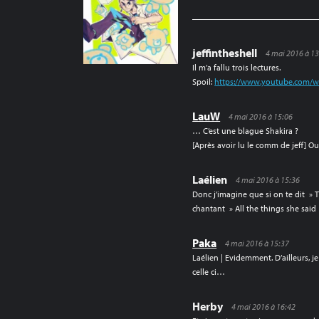
L’ARTICLE
jeffintheshell
4 mai 2016 à 1
Il m’a fallu trois lectures.
Spoil:
https://www.youtube.com/
LauW
4 mai 2016 à 15:06
… C’est une blague Shakira ?
[Après avoir lu le comm de jeff] O
Laélien
4 mai 2016 à 15:36
Donc j’imagine que si on te dit » 
chantant » All the things she said 
Paka
4 mai 2016 à 15:37
Laélien | Evidemment. D’ailleurs, je 
celle ci…
Herby
4 mai 2016 à 16:42