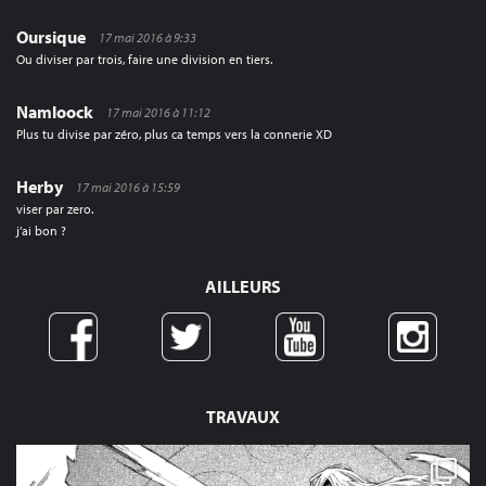
Oursique
17 mai 2016 à 9:33
Ou diviser par trois, faire une division en tiers.
Namloock
17 mai 2016 à 11:12
Plus tu divise par zéro, plus ca temps vers la connerie XD
Herby
17 mai 2016 à 15:59
viser par zero.
j’ai bon ?
AILLEURS
TRAVAUX