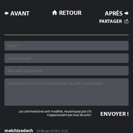
NAVIGATION
RETOUR
AVANT
APRÈS
DE
PARTAGER
L’ARTICLE
Les commentaires sont modérés, ne paniquez pas s'ils
n'apparaissent pas tout de suite !
melchizedech
20 février 2018 à 12:22