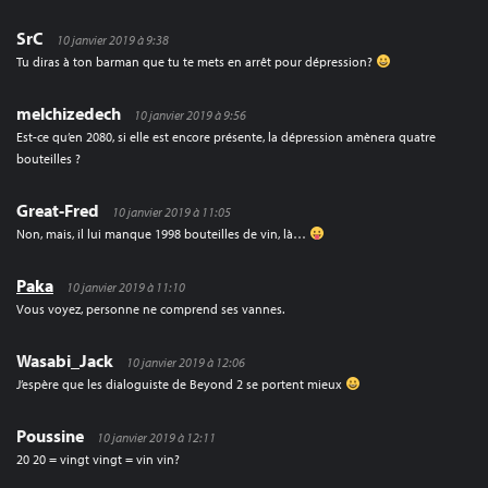
SrC
10 janvier 2019 à 9:38
Tu diras à ton barman que tu te mets en arrêt pour dépression?
melchizedech
10 janvier 2019 à 9:56
Est-ce qu’en 2080, si elle est encore présente, la dépression amènera quatre
bouteilles ?
Great-Fred
10 janvier 2019 à 11:05
Non, mais, il lui manque 1998 bouteilles de vin, là…
Paka
10 janvier 2019 à 11:10
Vous voyez, personne ne comprend ses vannes.
Wasabi_Jack
10 janvier 2019 à 12:06
J’espère que les dialoguiste de Beyond 2 se portent mieux
Poussine
10 janvier 2019 à 12:11
20 20 = vingt vingt = vin vin?