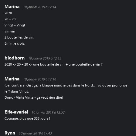
Marina
10 janvier 2019 à 12:14
2020
20 – 20
Vingt – Vingt
vin vin
2 bouteilles de vin.
Enfin je crois.
blodhorn
10 janvier 2019 à 12:15
2020 -> 20 – 20 -> une bouteille de vin + une bouteille de vin ?
Marina
10 janvier 2019 à 12:16
(par contre, si c’est ça, la blague marche pas dans le Nord… vu qu’on prononce
le T dans Vingt.
Donc « Vinte Vinte » ça veut rien dire)
Elfe-avariel
10 janvier 2019 à 12:52
Courage, plus que 355 jours !
Rynn
10 janvier 2019 à 17:43