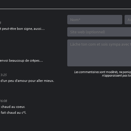
3
st peut-être bon signe, aussi…
 j’envoi beaucoup de crêpes…
Les commentaires sont modérés, ne panique
 13:25
n'apparaissent pas tou
in d’un peu d’amour pour aller mieux.
 16:08
t chaud au coeur.
 fait chaud au c*l.