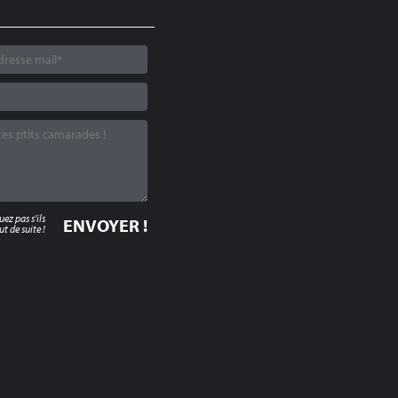
z pas s'ils
t de suite !