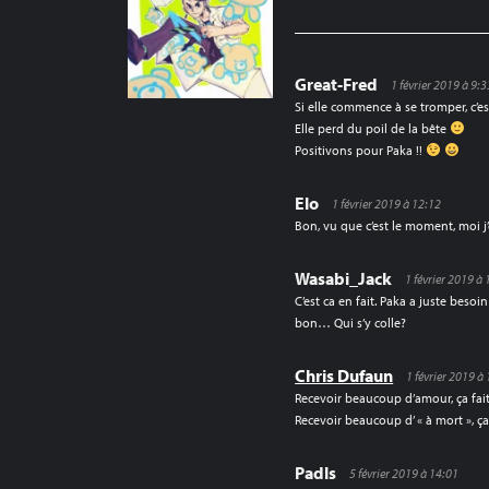
L’ARTICLE
Great-Fred
1 février 2019 à 9:3
Si elle commence à se tromper, c’e
Elle perd du poil de la bête
Positivons pour Paka !!
Elo
1 février 2019 à 12:12
Bon, vu que c’est le moment, moi
Wasabi_Jack
1 février 2019 à
C’est ca en fait. Paka a juste beso
bon… Qui s’y colle?
Chris Dufaun
1 février 2019 à
Recevoir beaucoup d’amour, ça fai
Recevoir beaucoup d’ « à mort », ça
Padls
5 février 2019 à 14:01