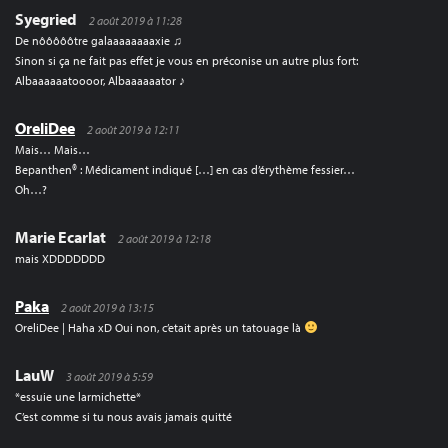
Syegried
2 août 2019 à 11:28
De nôôôôôtre galaaaaaaaaxie ♫
Sinon si ça ne fait pas effet je vous en préconise un autre plus fort:
Albaaaaaatoooor, Albaaaaaator ♪
OreliDee
2 août 2019 à 12:11
Mais… Mais…
Bepanthen® : Médicament indiqué […] en cas d’érythème fessier…
Oh…?
Marie Ecarlat
2 août 2019 à 12:18
mais XDDDDDDD
Paka
2 août 2019 à 13:15
OreliDee | Haha xD Oui non, c’etait après un tatouage là
LauW
3 août 2019 à 5:59
*essuie une larmichette*
C’est comme si tu nous avais jamais quitté