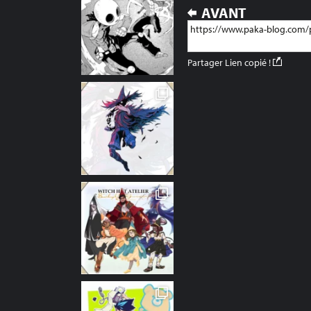
NAVIGATION
AVANT
DE
L’ARTICLE
Partager
Lien copié !