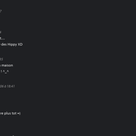
07
4
rat…
© des Hippy XD
35
a maison
! ^_^
06 à 18:41
re plus tot =)