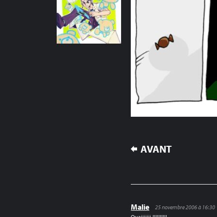
NAVIGATION
AVANT
DE
L’ARTICLE
Malie
25 novembre 2006 à 16:30
Ouaiiiiiii !!!!!!!!!!