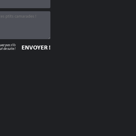
z pas s'ils
t de suite !