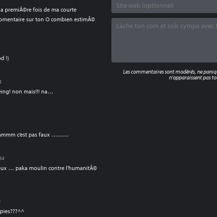
 la premiÃ©re fois de ma courte
comentaire sur ton O combien estimÃ©
d !)
Les commentaires sont modérés, ne panique
n'apparaissent pas tou
4
eing! non mais!!! na…
? mmmm c’est pas faux ………
34
leux … paka moulin contre l’humanitÃ©
8
ppies???^^