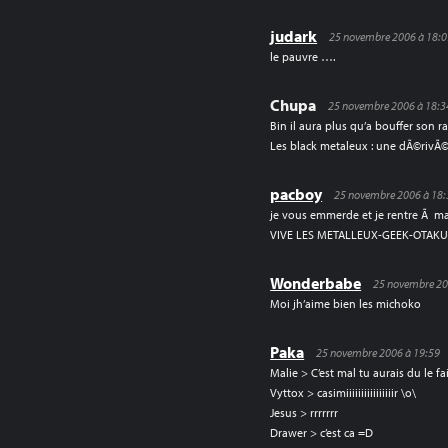
judark
25 novembre 2006 à 18:
le pauvre ….
Chupa
25 novembre 2006 à 18:3
Bin il aura plus qu’a bouffer son 
Les black metaleux : une dÃ©rivÃ
pacboy
25 novembre 2006 à 18:
je vous emmerde et je rentre Ã m
VIVE LES METALLEUX-GEEK-OTAKU 
Wonderbabe
25 novembre 20
Moi jh’aime bien les michoko
Paka
25 novembre 2006 à 19:59
Malie > C’est mal tu aurais du le fai
Vyttox > casimiiiiiiiiiiiiiiiir \o\
Jesus > rrrrrrr
Drawer > c’est ca =D