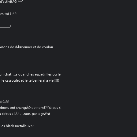
d’activitÃ© ^^’
s toi ? ^^’
______T
raisons de dÃ©primer et de vouloir
, son chat….a quand les espadrilles ou le
e cassoulet et je te benierai a vie !!!!)
à 0:50
kobons ont changÃ© de nom??! Ya pas si
 cirkus » lÃ ! …non, pas « grÃ¼t
les black metalleux??!