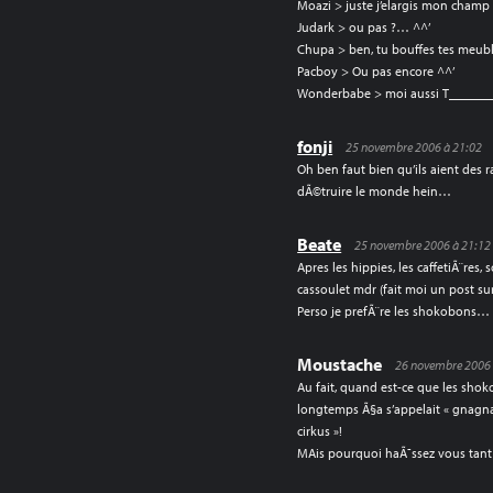
Moazi > juste j’elargis mon champ 
Judark > ou pas ?… ^^’
Chupa > ben, tu bouffes tes meuble
Pacboy > Ou pas encore ^^’
Wonderbabe > moi aussi T______
fonji
25 novembre 2006 à 21:02
Oh ben faut bien qu’ils aient des 
dÃ©truire le monde hein…
Beate
25 novembre 2006 à 21:12
Apres les hippies, les caffetiÃ¨res
cassoulet mdr (fait moi un post sur l
Perso je prefÃ¨re les shokobons…
Moustache
26 novembre 2006 
Au fait, quand est-ce que les sho
longtemps Ã§a s’appelait « gnagna
cirkus »!
MAis pourquoi haÃ¯ssez vous tant 