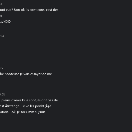
34
i eux? Bon ok ils sont cons, c’est des
ne
k!XD
:34
05
che honteuse je vais essayer de me
6:03
 pleins d’amis ki le sont, ils ont pas de
ik est Ã©trange…vive les ponk! (Ã§a
ation…ok, je sors, mm si j’suis