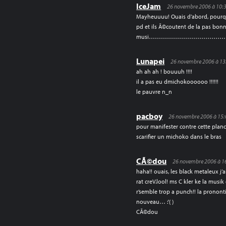
IceJam
26 novembre 2006 à 10:
Mayheuuuu! Ouais d’abord, pourquo
pd et ils Ã©coutent de la pas bon
musi………………………………….o
Lunapei
26 novembre 2006 à 13
ah ah ah ! bouuuh !!!!
il a pas eu dmichokoooooo !!!!!!
le pauvre n_n
pacboy
26 novembre 2006 à 15:
pour manifester contre cette plan
scarifier un michoko dans le bras
CÃ©dou
26 novembre 2006 à 1
haha!! ouais, les black metaleux j’ai
rat creV.lool! ms C kler ke la mus
r’semble trop a punch!! la prononti
nouveau… :'( )
CÃ©dou