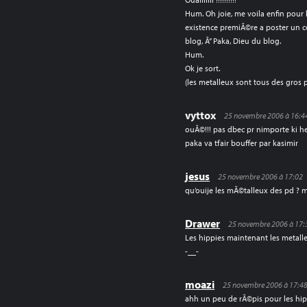
Hum. Oh joie, me voila enfin pour
existence premiÃ©re a poster un 
blog, Ã” Paka, Dieu du blog.
Hum.
Ok je sort.
(les metalleux sont tous des gros p
vyttox
25 novembre 2006 à 16:4
ouÃ©!!! pas dbec pr nimporte ki h
paka va tfair bouffer par kasimir
jesus
25 novembre 2006 à 17:02
qu’ouije les mÃ©talleux des pd 
Drawer
25 novembre 2006 à 17:
Les hippies maintenant les metal
-__-
moazi
25 novembre 2006 à 17:4
ahh un peu de rÃ©pis pour les hi