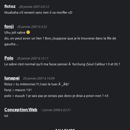
fistoz
28 janvier 2007 à 0:12
Muahaha s’il revient sans rien il va morfler xD
fonji
28 janvier 2007 à 3:52
Uhu joli sabre
dis, on peut avoir un lien ? Bon, j’suppose que je le trouverai dans la file de
gauche…
Polo
28 janvier 2007 à 13:11
Le sabre c’est normal qu’il ma fasse penser Ã YunSung (Soul Calibur I II et III) ?
lunapei
28 janvier 2007 à 14:09
fistoz > tu m’etonnes !!! j’vais le tuer Ã¨_Ã©/`
fonji > meurci ^3^
polo > euuuh ? je sais pas je conais pas donc je dirai a priori non ? =3
Conception Web
1 janvier 2008 à 22:31
lol