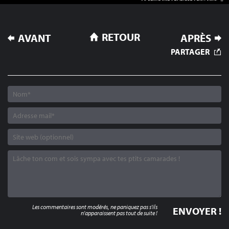
NAVIGATION
RETOUR
AVANT
APRÈS
DE
PARTAGER
L’ARTICLE
Les commentaires sont modérés, ne paniquez pas s'ils
n'apparaissent pas tout de suite !