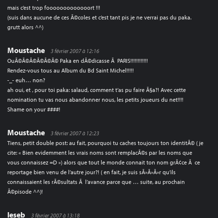
mais c’est trop fooooooooooooort !!!
(suis dans aucune de ces Ã©coles et c’est tant pis je ne verrai pas du paka.
grutt alors ^^)
Moustache
3 février 2007 à 12:16
OuÃ©Ã©Ã©Ã©Ã©Ã© Paka en dÃ©dicasse Ã PARIS!!!!!!!!!!!!
Rendez-vous tous au Album du Bd Saint Michel!!!!!
-_- euh… non?
ah oui, et , pour toi paka: salaud, comment t’as pu faire Ã§a?! Avec cette
nomination tu vas nous abandonner nous, les petits joueurs du net!!!!
Shame on your ####!
Moustache
3 février 2007 à 12:23
Tiens, petit double post: au fait, pourquoi tu caches toujours ton identitÃ© ( je
cite: « Bien evidemment les vrais noms sont remplacÃ©s par les noms que
vous connaissez =D ») alors que tout le monde connait ton nom grÃ¢ce Ã ce
reportage bien venu de l’autre jour?! ( en fait, je suis sÃ»Ã»Ã»r qu’ils
connaissaient les rÃ©sultats Ã l’avance parce que … suite, au prochain
Ã©pisode ^^)!
leseb
3 février 2007 à 13:18