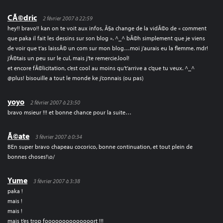
CÃ©dric
2 février 2007 à 22:59
hey!! bravo!! kan on te voit aux infos, Ã§a change de la vidÃ©o de « comment
que paka il fait les dessins sur son blog ». ^_^ bÃ©h simplement que je viens
de voir que t’as laissÃ© un com sur mon blog…moi j’aurais eu la flemme. mdr!
j’Ã©tais un peu sur le cul, mais j’te remercie.lool!
et encore fÃ©licitation, c’est cool au moins qu’t’arrive a c’que tu veux. ^_^
@plus! bisouille a tout le monde ke j’connais (ou pas)
yoyo
2 février 2007 à 23:50
bravo msieur !!! et bonne chance pour la suite…
Ã©ate
3 février 2007 à 0:34
BEn super bravo chapeau cocorico, bonne continuation, et tout plein de
bonnes choses!\o/
Yume
3 février 2007 à 3:38
paka !
mais !
mais !
mais t’es trop foooooooooooooort !!!