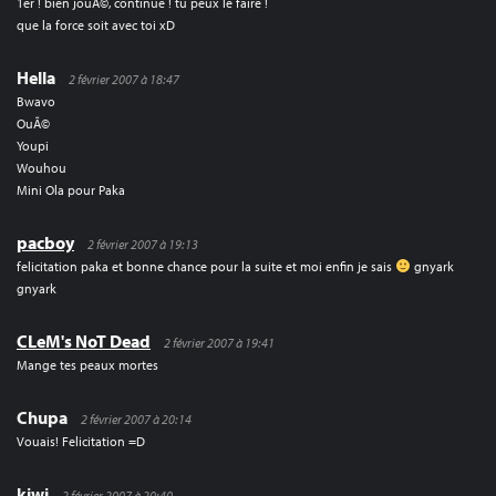
1er ! bien jouÃ©, continue ! tu peux le faire !
que la force soit avec toi xD
Hella
2 février 2007 à 18:47
Bwavo
OuÃ©
Youpi
Wouhou
Mini Ola pour Paka
pacboy
2 février 2007 à 19:13
felicitation paka et bonne chance pour la suite et moi enfin je sais
gnyark
gnyark
CLeM's NoT Dead
2 février 2007 à 19:41
Mange tes peaux mortes
Chupa
2 février 2007 à 20:14
Vouais! Felicitation =D
kiwi
2 février 2007 à 20:40