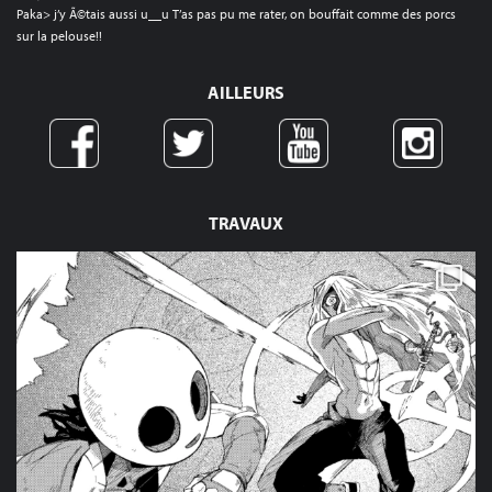
Paka> j’y Ã©tais aussi u__u T’as pas pu me rater, on bouffait comme des porcs
sur la pelouse!!
AILLEURS
TRAVAUX