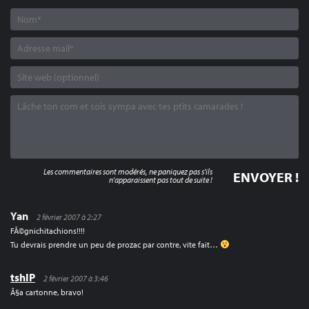
Les commentaires sont modérés, ne paniquez pas s'ils
n'apparaissent pas tout de suite !
Yan
2 février 2007 à 2:27
FÃ©gnichitachions!!!!
Tu devrais prendre un peu de prozac par contre, vite fait…
tshIP
2 février 2007 à 3:46
Ã§a cartonne, bravo!