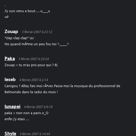
.
J’y suis venu a bout…. u___u
=P
Zouap
3 février 2007 à 23:12
*clap clap clap* \o/
t’es quand mÃªme un peu fou toi ^____^
Paka
3 février 2007 à 23:24
Zouap > tu m’as pris pour qui ? 8)
leseb
4 février 2007 à 2:14
Canigou ? Allez, fais moi rÃªver. Passe moi la musique du professionnel de
Belmondo dans la radio du mois !
lunapei
4 février 2007 à 9:18
paka > non non a paris o_O
enfin j’y etais …
Shyle
4 février 2007 à 14:44