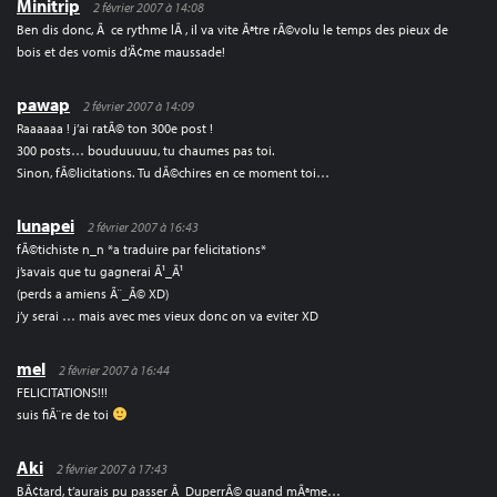
Minitrip
2 février 2007 à 14:08
Ben dis donc, Ã ce rythme lÃ , il va vite Ãªtre rÃ©volu le temps des pieux de
bois et des vomis d’Ã¢me maussade!
pawap
2 février 2007 à 14:09
Raaaaaa ! j’ai ratÃ© ton 300e post !
300 posts… bouduuuuu, tu chaumes pas toi.
Sinon, fÃ©licitations. Tu dÃ©chires en ce moment toi…
lunapei
2 février 2007 à 16:43
fÃ©tichiste n_n *a traduire par felicitations*
j’savais que tu gagnerai Ã¹_Ã¹
(perds a amiens Ã¨_Ã© XD)
j’y serai … mais avec mes vieux donc on va eviter XD
mel
2 février 2007 à 16:44
FELICITATIONS!!!
suis fiÃ¨re de toi
Aki
2 février 2007 à 17:43
BÃ¢tard, t’aurais pu passer Ã DuperrÃ© quand mÃªme…