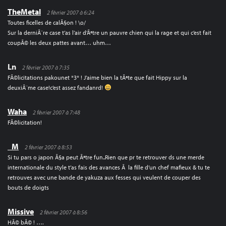
TheMetal
2 février 2007 à 6:24
Toutes ficelles de calÃ§on ! \o/
Sur la derniÃ¨re case t’as l’air d’Ãªtre un pauvre chien qui la rage et qui c’est fait
coupÃ© les deux pattes avant… uhm…
Ln
2 février 2007 à 7:35
FÃ©licitations pakounet *3* ! J’aime bien la tÃªte que fait Hippy sur la
deuxiÃ¨me case!c’est assez fandanrd!
Waha
2 février 2007 à 7:48
FÃ©licitation!
_M
2 février 2007 à 8:53
Si tu pars o japon Ã§a peut Ãªtre fun..Rien que pr te retrouver ds une merde
internationale du style t’as fais des avances Ã la fille d’un chef mafieux & tu te
retrouves avec une bande de yakuza aux fesses qui veulent de couper des
bouts de doigts
Missive
2 février 2007 à 8:56
HÃ© bÃ© ! ….