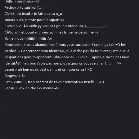
Hella > pas mieux =D
Pacboy > tu sais koi ?… r_r
Clem’s not dead > je fais que ca u_u
Judark > ok, je note pour le squatt =)
CiWiDi > ouÃ© enfin j’y vais pas pour visiter quoi u__________u
CÃ©dric > et pourtant nous sommes la meme personne =)
Yume > ouaiiiiiiiiiiiiiiiiiiiiiiis /o/
Moustache > vous abandonnez ? non. vous surpasser ? c’est deja fait =D hm
pardon… Concernant mon identitÃ©, je la cache pas du tout, c’est juste que la
plupart des gens m’appellent Paka, donc euuu voila… apres je cache pas mon
identitÃ©, mais bon j’vois pas non plus a quoi ca vous servirai ?…. r_r ^^
Leseb > ah ben ouais c’est clair… et canigou ca va ? =D
Mogwai > 8)
Sat > Vuiiiiiiiii, trop content de t’avoir rencontrÃ© m’selle !!! =D
Sepsis > Rox on the sky meme =D
.
.
.
.
.
.
.
.