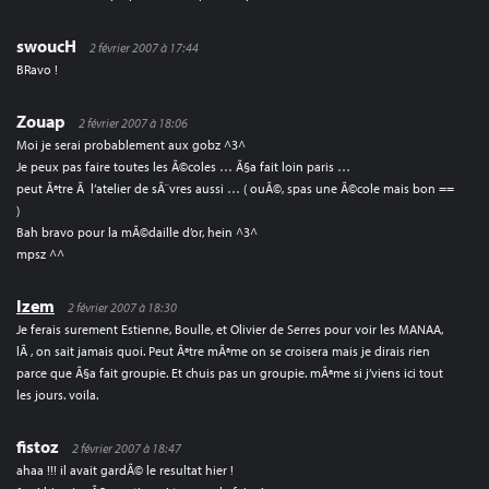
swoucH
2 février 2007 à 17:44
BRavo !
Zouap
2 février 2007 à 18:06
Moi je serai probablement aux gobz ^3^
Je peux pas faire toutes les Ã©coles … Ã§a fait loin paris …
peut Ãªtre Ã l’atelier de sÃ¨vres aussi … ( ouÃ©, spas une Ã©cole mais bon ==
)
Bah bravo pour la mÃ©daille d’or, hein ^3^
mpsz ^^
Izem
2 février 2007 à 18:30
Je ferais surement Estienne, Boulle, et Olivier de Serres pour voir les MANAA,
lÃ , on sait jamais quoi. Peut Ãªtre mÃªme on se croisera mais je dirais rien
parce que Ã§a fait groupie. Et chuis pas un groupie. mÃªme si j’viens ici tout
les jours. voila.
fistoz
2 février 2007 à 18:47
ahaa !!! il avait gardÃ© le resultat hier !