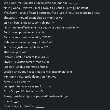
Yan > non, mais un litre et demi d’eau par jour oui ! … u_u
tshiP || Waha || Missive || Mel || swoucH || Chupa || Kiwi || Christouff ||
JÃ©rÃ©my || Yoyo || Ã©ate || couci-couÃ§a > Mici Ã vous les coupaings ^333^
TheMetal > mouarf c’etait plus ou moins ca =D
Ln > ah ben la joie ca ce controle pas ^^’
_M > mmmm effectivement ca peut vite partir en couille ^^’
Fonji > c’est possible c’est clair 8)
Ben chapeau > mici coupaing *33333*
Nebulon > nevers.. pourquoi faire ? ^^’…
Tim > c’est juste une visite hein ^^’…
Thal > arigato /o/
Drawer > c’est un peu ca la ouais =D
Shyle > j’y Ã©tais samedi matin u_u
Roddie > Le plus dur reste a faire 8)
Leseb > ah euuuuh je sais pas, je me renseignerai u_u
Minitrip > il est resolu depuis un mois =D
Pawa > tu trouves ^^’
Lunapei > tu seras a amiens ? o____o
Aki > DupperÃ© c’est le mal =D
Zouap > uÃ© bah j’y suis pas allÃ© finalement u_u
Izem > u__u
fistoz > ui je suis fourbe u_____u