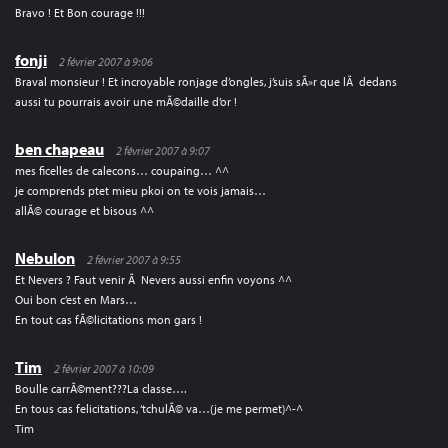
Bravo ! Et Bon courage !!!
fonji
2 février 2007 à 9:06
Braval monsieur ! Et incroyable ronjage d’ongles, j’suis sÃ»r que lÃ dedans
aussi tu pourrais avoir une mÃ©daille d’or !
ben chapeau
2 février 2007 à 9:07
mes ficelles de calecons… coupaing… ^^
je comprends ptet mieu pkoi on te vois jamais…
allÃ© courage et bisous ^^
Nebulon
2 février 2007 à 9:55
Et Nevers ? Faut venir Ã Nevers aussi enfin voyons ^^
Oui bon c’est en Mars…
En tout cas fÃ©licitations mon gars !
Tim
2 février 2007 à 10:09
Boulle carrÃ©ment???La classe….
En tous cas felicitations, ‘tchulÃ© va…(je me permet)^-^
Tim