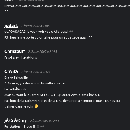
BravoOoOoOoOoOoOoOoOoOoOoOoOoOoOoOoOoOoOoOoOoOoOoOoOoOoOo
^^
judark
2 février 2007 à 21:03
ouÃ©Ã©Ã©Ã© je veux voir vos crÃ©a aussi ^^
PS : heu je me porte volontaire pour un squattage aussi ^^
Christouff
2 février 2007 à 21:33
Fais-lisse-mite-at-ions.
CiWiDi
2 février 2007 à 22:29
Bravo Pakouille
A Amiens, y a des coins chouette a visiter
La cathÃ©drale…
Mais surtout le quartier St Leu… LE quariter Ã©tudiants-bar X-D
Pas loin de la cathÃ©drale et de la FAC, demande a n’importe quels jeunes qui
traines dans le coin
jÃ©rÃ©my
2 février 2007 à 22:51
Felictation !! Bravo !!!!!!! ^^