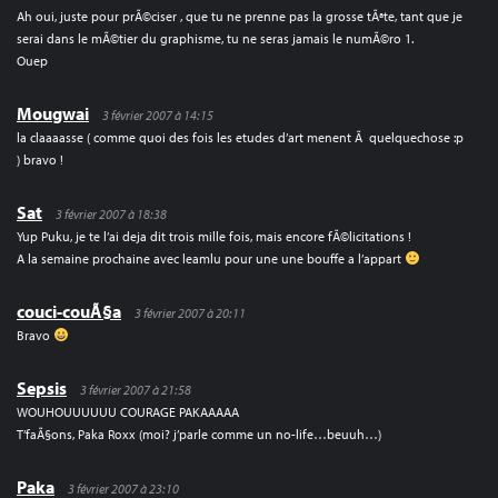
Ah oui, juste pour prÃ©ciser , que tu ne prenne pas la grosse tÃªte, tant que je
serai dans le mÃ©tier du graphisme, tu ne seras jamais le numÃ©ro 1.
Ouep
Mougwai
3 février 2007 à 14:15
la claaaasse ( comme quoi des fois les etudes d’art menent Ã quelquechose :p
) bravo !
Sat
3 février 2007 à 18:38
Yup Puku, je te l’ai deja dit trois mille fois, mais encore fÃ©licitations !
A la semaine prochaine avec leamlu pour une une bouffe a l’appart
couci-couÃ§a
3 février 2007 à 20:11
Bravo
Sepsis
3 février 2007 à 21:58
WOUHOUUUUUU COURAGE PAKAAAAA
T’faÃ§ons, Paka Roxx (moi? j’parle comme un no-life…beuuh…)
Paka
3 février 2007 à 23:10