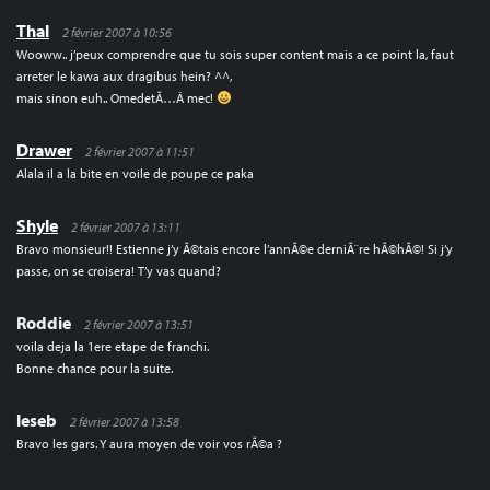
Thal
2 février 2007 à 10:56
Wooww.. j’peux comprendre que tu sois super content mais a ce point la, faut
arreter le kawa aux dragibus hein? ^^,
mais sinon euh.. OmedetÃ…Â mec!
Drawer
2 février 2007 à 11:51
Alala il a la bite en voile de poupe ce paka
Shyle
2 février 2007 à 13:11
Bravo monsieur!! Estienne j’y Ã©tais encore l’annÃ©e derniÃ¨re hÃ©hÃ©! Si j’y
passe, on se croisera! T’y vas quand?
Roddie
2 février 2007 à 13:51
voila deja la 1ere etape de franchi.
Bonne chance pour la suite.
leseb
2 février 2007 à 13:58
Bravo les gars. Y aura moyen de voir vos rÃ©a ?