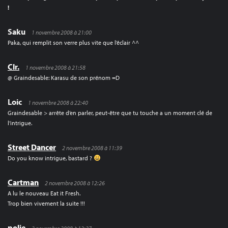
!
Saku
1 novembre 2008 à 21:00
Paka, qui remplit son verre plus vite que l’éclair ^^
Clr.
1 novembre 2008 à 21:58
@ Graindesable: Karasu de son prénom =D
Loic
1 novembre 2008 à 22:40
Graindesable > arrête d’en parler, peut-être que tu touche a un moment clé de
l’intrigue.
Street Dancer
2 novembre 2008 à 11:39
Do you know intrigue, bastard ?
Cartman
2 novembre 2008 à 12:26
A lu le nouveau Eat it Fresh.
Trop bien vivement la suite !!!
polie