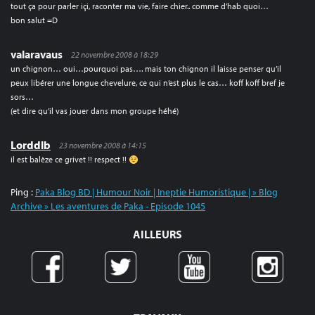
tout ça pour parler içi, raconter ma vie, faire chier.. comme d’hab quoi…
bon salut =D
valaravaus
22 novembre 2008 à 18:29
un chignon… oui…pourquoi pas…. mais ton chignon il laisse penser qu’il
peux libérer une longue chevelure, ce qui n’est plus le cas… koff koff bref je
sors…
(et dire qu’il vas jouer dans mon groupe héhé)
Lorddlb
23 novembre 2008 à 14:15
il est balèze ce grivet !! respect !!
Ping :
Paka Blog BD | Humour Noir | Ineptie Humoristique | » Blog
Archive » Les aventures de Paka - Episode 1045
AILLEURS