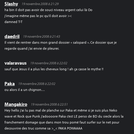
Slashy
19 novembre 2008 à 21:29
ha bin il doit pas avoir de souci niveau argent celui là Oo
j’imagine même pas le pc qu’il doit avoir ><
damned T-T
daedril
19 novembre 2008 à 21:43
Il vient de rentrer dans mon grand dossier « salopard ». Ce dossier que je
regarde quand j’ai envie de pleurer.
valaravaus
19 novembre 2008 à 22:02
sauf que Jesus il a plus les cheveux long ! ah ça casse le mythe !!
Paka
19 novembre 2008 à 22:02
ou alors il a un chignon…
Mangakiro
19 novembre 2008 à 22:51
Hey hello j’ai lu pas mal de planche sur Paka et même si je suis plus Neko
wave et Rock que Punk j’adoooore Paka c’est LE perso de BD du siecle alors la
franchement domage que dans mon trou pomé faut surfer sur le net pour
decouvrire des truc comme sa >_< PAKA POWAAAA