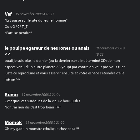
Vaf
19 novembre 2008 à 18:21
*Est passé sur le site du jeune homme*
Oo oO *0* T_T
*Parti se pendre*
le poulpe egareur de neurones ou anais
19 novembre 2008 à
^^
18:22
ouaii je suis plus le dernier (ou la dernier (sexe indéterminé XD) de mon
espèce venu d’un autre planète ^^ youpi par contre on veut pas vous tuer
juste ce reproduire et vous asservir ensuite et votre espèce s’éteindra d’elle
même ^^
Kumo
19 novembre 2008 à 21:04
C’est quoi ces surdoués de la vie >< bouuuuh !
Non j’ai rien dis c’est trop beau T^T
Momok
19 novembre 2008 à 21:20
Oh my gad un monstre cthulique chez paka !!!