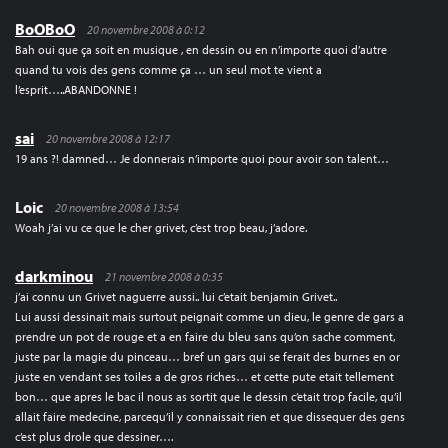
BoOBoO
20 novembre 2008 à 0:12
Bah oui que ça soit en musique , en dessin ou en n’importe quoi d’autre
quand tu vois des gens comme ça … un seul mot te vient a
l’esprit…..ABANDONNE !
sai
20 novembre 2008 à 12:17
19 ans ?! damned… Je donnerais n’importe quoi pour avoir son talent…
Loic
20 novembre 2008 à 13:54
Woah j’ai vu ce que le cher grivet, c’est trop beau, j’adore.
darkminou
21 novembre 2008 à 0:35
j’ai connu un Grivet naguerre aussi.. lui c’etait benjamin Grivet..
Lui aussi dessinait mais surtout peignait comme un dieu, le genre de gars a
prendre un pot de rouge et a en faire du bleu sans qu’on sache comment,
juste par la magie du pinceau… bref un gars qui se ferait des burnes en or
juste en vendant ses toiles a de gros riches… et cette pute etait tellement
bon… que apres le bac il nous as sortit que le dessin c’etait trop facile, qu’il
allait faire medecine, parcequ’il y connaissait rien et que dissequer des gens
c’est plus drole que dessiner….