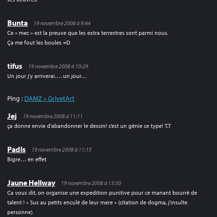
Bunta
19 novembre 2008 à 9:44
Ce « mec » est la preuve que les extra terrestres sont parmi nous.
Ça me fout les boules =D
tifus
19 novembre 2008 à 10:29
Un jour j’y arriverai…. un jour…
Ping :
DAMZ » GrivetArt
Jej
19 novembre 2008 à 11:11
ça donne envie d’abandonner le dessin! c’est un génie ce type! T.T
Padls
19 novembre 2008 à 11:15
Bigre… en effet
Jaune Hellway
19 novembre 2008 à 13:50
Ca vous dit, on organise une expedition punitive pour ce manant bourré de
talent ! « Sus au petits enculé de leur mere » (citation de dogma, j’insulte
personne)