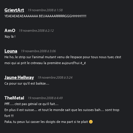
GrievtArt
19 novembre 2008 à 1:58
YEAEAEAEAEAAAAAAA BEUAAAAARRRRRGGGHHHH!!!!!!
AmO
19 novembre 2008 à 2:12
‘Azy là !
Louna
19 novembre 2008 à 3:06
He ho, le strip sur l’animal mutant venu de l’espace pour tous nous tuer, c’est
moi qui ai prit le créneau la première aujourd’hui è_é
Jaune Hellway
19 novembre 2008 à 3:24
Ca pour sur qu’il est balèze…
TheMetal
19 novembre 2008 à 4:49
Pfff…. c’est pas génial ce qu’il fait…
En plus il est suisse… et tout le monde sait que les suisses bah… sont trop
fort !!!
Paka, tu peux lui casser les doigts de ma part si te plait