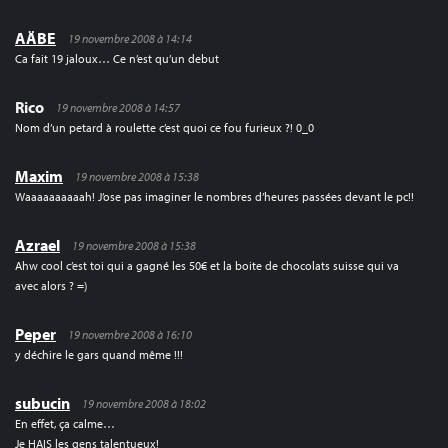
AÄBE
19 novembre 2008 à 14:14
Ca fait 19 jaloux… Ce n’est qu’un debut
Rico
19 novembre 2008 à 14:57
Nom d’un petard à roulette c’est quoi ce fou furieux ?! 0_0
Maxim
19 novembre 2008 à 15:38
Waaaaaaaaaah! J’ose pas imaginer le nombres d’heures passées devant le pc!!
Azrael
19 novembre 2008 à 15:38
Ahw cool c’est toi qui a gagné les 50€ et la boite de chocolats suisse qui va
avec alors ? =)
Peper
19 novembre 2008 à 16:10
y déchire le gars quand même !!!
subucin
19 novembre 2008 à 18:02
En effet, ça calme…
Je HAIS les gens talentueux!