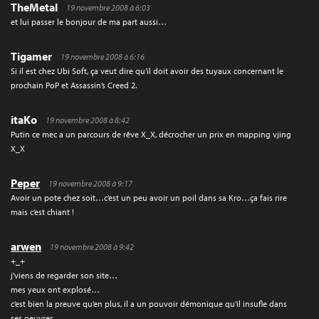
TheMetal
19 novembre 2008 à 6:03
et lui passer le bonjour de ma part aussi…
Tigamer
19 novembre 2008 à 6:16
Si il est chez Ubi Soft, ça veut dire qu’il doit avoir des tuyaux concernant le
prochain PoP et Assassin’s Creed 2.
itaKo
19 novembre 2008 à 8:42
Putin ce mec a un parcours de rêve X_X, décrocher un prix en mapping vjing
X_X
Peper
19 novembre 2008 à 9:17
Avoir un pote chez soit…c’est un peu avoir un poil dans sa Kro…ça fais rire
mais c’est chiant !
arwen
19 novembre 2008 à 9:42
+_+
j’viens de regarder son site…
mes yeux ont explosé…
c’est bien la preuve qu’en plus, il a un pouvoir démonique qu’il insufle dans
ses oeuvres.