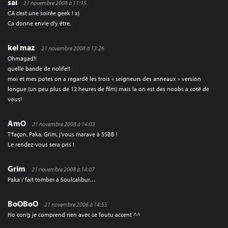
sai
21 novembre 2008 à 11:15
CA c’est une soirée geek ! x)
Ca donne envie d’y être.
kel maz
21 novembre 2008 à 13:26
Ohmagad!!
quelle bande de nolife!!
moi et mes potes on a regardé les trois « seigneurs des anneaux » version
longue (un peu plus de 12 heures de film) mais la on est des noobs a coté de
vous!
AmO
21 novembre 2008 à 14:03
T’façon, Paka, Grim, j’vous marave à SSBB !
Le rendez-vous sera pris !
Grim
21 novembre 2008 à 14:07
Paka i’ fait tomber a Soulcalibur…
BoOBoO
21 novembre 2008 à 14:55
Ho con’g je comprend rien avec ce foutu accent ^^