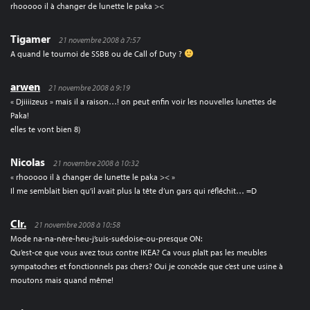
rhooooo il à changer de lunette le paka ><
Tigamer
21 novembre 2008 à 7:57
A quand le tournoi de SSBB ou de Call of Duty ?
arwen
21 novembre 2008 à 9:19
« Djiiiizeus » mais il a raison…! on peut enfin voir les nouvelles lunettes de
Paka!
elles te vont bien 8)
Nicolas
21 novembre 2008 à 10:32
« rhooooo il à changer de lunette le paka >< »
Il me semblait bien qu’il avait plus la tête d’un gars qui réfléchit… =D
Clr.
21 novembre 2008 à 10:58
Mode na-na-nère-heu-j’suis-suédoise-ou-presque ON:
Qu’est-ce que vous avez tous contre IKEA? Ca vous plaît pas les meubles
sympatoches et fonctionnels pas chers? Oui je concède que c’est une usine à
moutons mais quand même!