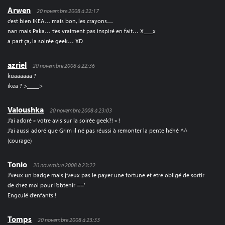
Arwen
20 novembre 2008 à 22:17
c’est bien IKEA… mais bon, les crayons…
nan mais Paka… t’es vraiment pas inspiré en fait… X___x
a part ça, la soirée geek… XD
azriel
20 novembre 2008 à 22:36
kuaaaaaa ?
ikea ? >____>
Valoushka
20 novembre 2008 à 23:03
J’ai adoré « votre avis sur la soirée geek?! » !
J’ai aussi adoré que Grim il né pas réussi à remonter la pente héhé ^^
(courage)
Tonio
20 novembre 2008 à 23:22
J’veux un badge mais j’veux pas le payer une fortune et etre obligé de sortir
de chez moi pour l’obtenir ==’
Engculé d’enfants !
Tomps
20 novembre 2008 à 23:33