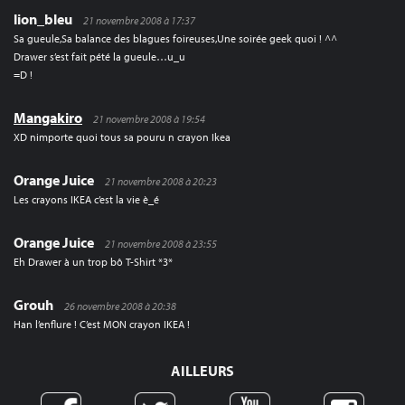
lion_bleu
21 novembre 2008 à 17:37
Sa gueule,Sa balance des blagues foireuses,Une soirée geek quoi ! ^^
Drawer s’est fait pété la gueule…u_u
=D !
Mangakiro
21 novembre 2008 à 19:54
XD nimporte quoi tous sa pouru n crayon Ikea
Orange Juice
21 novembre 2008 à 20:23
Les crayons IKEA c’est la vie è_é
Orange Juice
21 novembre 2008 à 23:55
Eh Drawer à un trop bô T-Shirt *3*
Grouh
26 novembre 2008 à 20:38
Han l’enflure ! C’est MON crayon IKEA !
AILLEURS