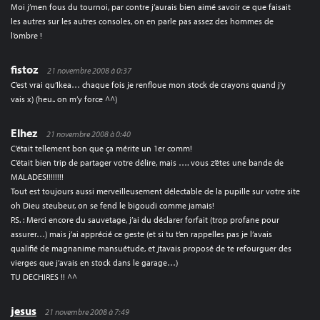
Moi j’men fous du tournoi, par contre j’aurais bien aimé savoir ce que faisait
les autres sur les autres consoles, on en parle pas assez des hommes de
l’ombre !
fistoz
21 novembre 2008 à 0:37
C’est vrai qu’Ikea… chaque fois je renfloue mon stock de crayons quand j’y
vais x) (heu.. on m’y force ^^)
Elhez
21 novembre 2008 à 0:40
C’était tellement bon que ça mérite un 1er comm!
C’était bien trip de partager votre délire, mais …. vous z’êtes une bande de
MALADES!!!!!!!!
Tout est toujours aussi merveilleusement délectable de la pupille sur votre site
oh Dieu steubeur, on se fend le bigoudi comme jamais!
P.S. : Merci encore du sauvetage, j’ai du déclarer forfait (trop profane pour
assurer…) mais j’ai apprécié ce geste (et si tu t’en rappelles pas je l’avais
qualifié de magnanime mansuétude, et jtavais proposé de te refourguer des
vierges que j’avais en stock dans le garage…)
TU DECHIRES !! ^^
jesus
21 novembre 2008 à 7:49