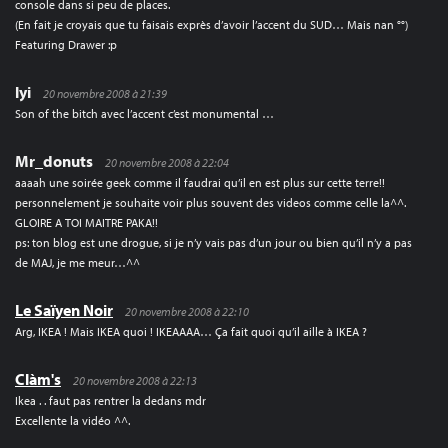
console dans si peu de places.
(En fait je croyais que tu faisais exprès d’avoir l’accent du SUD… Mais nan °°)
Featuring Drawer :p
lyi
20 novembre 2008 à 21:39
Son of the bitch avec l’accent c’est monumental …
Mr_donuts
20 novembre 2008 à 22:04
aaaah une soirée geek comme il faudrai qu’il en est plus sur cette terre!!
personnelement je souhaite voir plus souvent des videos comme celle la^^.
GLOIRE A TOI MAITRE PAKA!!
ps: ton blog est une drogue, si je n’y vais pas d’un jour ou bien qu’il n’y a pas
de MAJ, je me meur…^^
Le Saïyen Noir
20 novembre 2008 à 22:10
Arg, IKEA ! Mais IKEA quoi ! IKEAAAA… Ça fait quoi qu’il aille à IKEA ?
Clàm's
20 novembre 2008 à 22:13
Ikea . . faut pas rentrer la dedans mdr
Excellente la vidéo ^^.