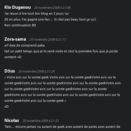
Klo Dugenou
20 novembre 2008 à 21:08
J’ai réussi à lire tout ton blog en 3 jours \o/
(Et en plus, t’as gagné une fan… Si c’est pas beau tout ça \o/)
Bon continuation 8D
Zora-sama
20 novembre 2008 à 21:17
arf ikea jte comprend paka
fait un petit temps que je te rend visite et c’est la première fois que je poste
content =D
D3us
20 novembre 2008 à 21:24
« Votre avis sur la soirée geek Votre avis sur la soirée geekVotre avis sur la
soirée geekVotre avis sur la soirée geekVotre avis sur la soirée geekVotre avis
sur la soirée geekVotre avis sur la soirée geekVotre avis sur la soirée
geekVotre avis sur la soirée geekVotre avis sur la soirée geekVotre avis sur la
soirée geekVotre avis sur la soirée geek »
xD
Nicolas
20 novembre 2008 à 21:33
‘Tain… encore jamais vu autant de geek avec autant de potes avec autant de