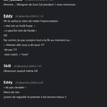
Mmmm… l’éloigner de Soul Cal pendant 1 mois minimum.
Eddy
24 décembre 2008 à 1:16
Oh la vache je viens de mater l’mprovisation
« c’est est un hold hupe »
« si pass’ke c’est de l’acide »
XD
Par contre j’ai pas compris tout a la fin au moment ou :
« -Maman elle vous a dit quoi ???
-de pas ???
-c’est vraiiiii » *rires*
Skill
24 décembre 2008 à 1:43
Obsession quand même XD
Eddy
24 décembre 2008 à 2:00
« de pas s’evader »
Merci de rien
(jviens de regarder le premier, il est encore mieux !)