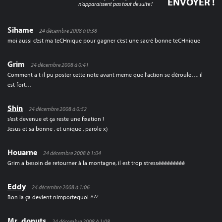
n'apparaissent pas tout de suite !
Sihame
24 décembre 2008 à 0:38
moi aussi c’est ma teCHnique pour gagner c’est une sacré bonne teCHnique
Grim
24 décembre 2008 à 0:41
Comment a t il pu poster cette note avant meme que l’action se déroule…. il
est fort…
Shin
24 décembre 2008 à 0:52
s’est devenue et ça reste une fixation !
Jesus et sa bonne , et unique , parole x)
Houarne
24 décembre 2008 à 1:04
Grim a besoin de retourner à la montagne, il est trop stressééééééééé
Eddy
24 décembre 2008 à 1:06
Bon la ça devient nimportequoi ^^’
Mr_donuts
24 décembre 2008 à 1:08