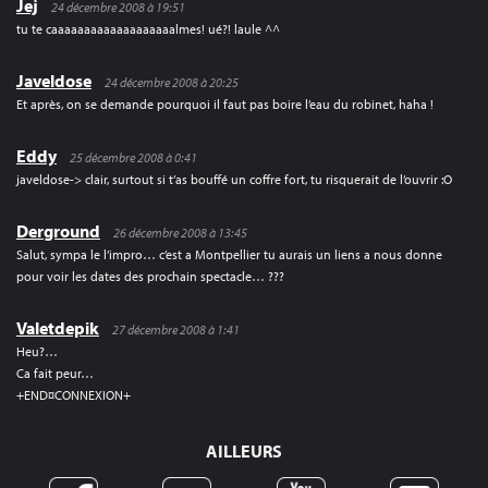
Jej
24 décembre 2008 à 19:51
tu te caaaaaaaaaaaaaaaaaaalmes! ué?! laule ^^
Javeldose
24 décembre 2008 à 20:25
Et après, on se demande pourquoi il faut pas boire l’eau du robinet, haha !
Eddy
25 décembre 2008 à 0:41
javeldose-> clair, surtout si t’as bouffé un coffre fort, tu risquerait de l’ouvrir :O
Derground
26 décembre 2008 à 13:45
Salut, sympa le l’impro… c’est a Montpellier tu aurais un liens a nous donne
pour voir les dates des prochain spectacle… ???
Valetdepik
27 décembre 2008 à 1:41
Heu?…
Ca fait peur…
+END¤CONNEXION+
AILLEURS