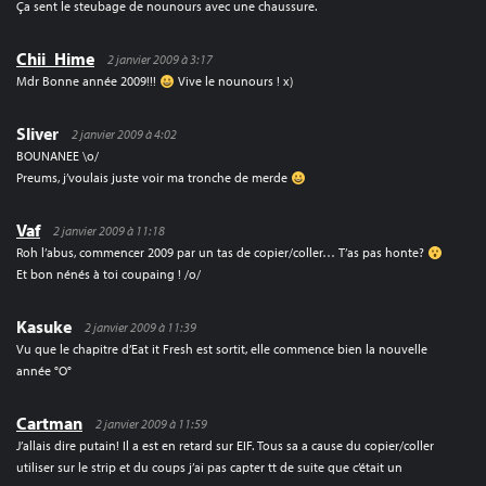
Ça sent le steubage de nounours avec une chaussure.
Chii_Hime
2 janvier 2009 à 3:17
Mdr Bonne année 2009!!!
Vive le nounours ! x)
Sliver
2 janvier 2009 à 4:02
BOUNANEE \o/
Preums, j’voulais juste voir ma tronche de merde
Vaf
2 janvier 2009 à 11:18
Roh l’abus, commencer 2009 par un tas de copier/coller… T’as pas honte?
Et bon nénés à toi coupaing ! /o/
Kasuke
2 janvier 2009 à 11:39
Vu que le chapitre d’Eat it Fresh est sortit, elle commence bien la nouvelle
année °O°
Cartman
2 janvier 2009 à 11:59
J’allais dire putain! Il a est en retard sur EIF. Tous sa a cause du copier/coller
utiliser sur le strip et du coups j’ai pas capter tt de suite que c’était un