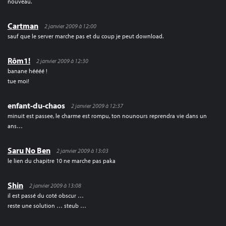
nouveau.
Cartman
2 janvier 2009 à 12:00
sauf que le server marche pas et du coup je peut download.
Rôm1!
2 janvier 2009 à 12:30
banane héééé !
tue moi!
enfant-du-chaos
2 janvier 2009 à 12:37
minuit est passee, le charme est rompu, ton nounours reprendra vie dans un
ans…
Saru No Ben
2 janvier 2009 à 13:03
le lien du chapitre 10 ne marche pas paka
Shin
2 janvier 2009 à 13:08
il est passé du coté obscur …
reste une solution … steub …