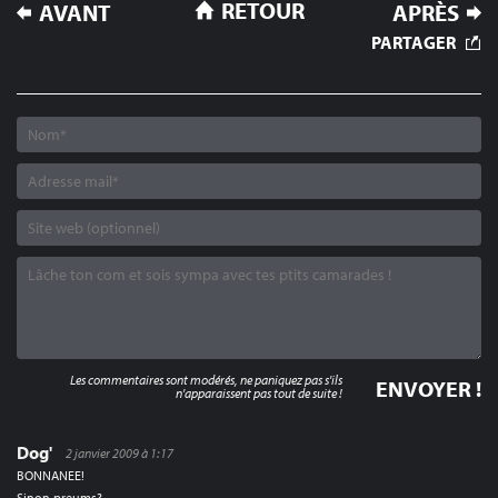
NAVIGATION
RETOUR
AVANT
APRÈS
DE
PARTAGER
L’ARTICLE
Les commentaires sont modérés, ne paniquez pas s'ils
n'apparaissent pas tout de suite !
Dog'
2 janvier 2009 à 1:17
BONNANEE!
Sinon preums?