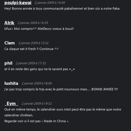
poulpi-kawai
2 janvier 2009 à 14:49
Hey! Bonne année à tous communauté pakahienne! et bien sûr a notre Paka
Alrik
2 janvier 2009 à 14:59
tifus> Moi compris^^ Meilleurs voeux à tous!!
Clem
2 janvier 2009 à 15:32
Ca claque eat it fresh !! Continue ^^
phil
2 janvier 2009 à 17:32
et il en reste des gens qui ne le savent pas =_=
lushita
2 janvier 2009 à 18:09
j’ai pas trop compris le trip avec le petit nounours mais… BONNE ANNÉE !!!!
_Eym_
2 janvier 2009 à 19:32
Oué en même temps, le calendrier ours n’est peut être pas le même que notre
calendrier chrétien.
Regarde voir si il est pas « Made in China ».