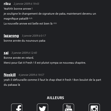
riku
2 janvier 2009 à 19:43
Yeahhh bonne annee !
je souligne le changement de signature de paka, maintenant devenu un
magnifique paka09 ^^
La nouvelle annee est belle est bien là ^^
lazarong
3 janvier 2009 à 0:17
bonne année du nounours paka
sai
3 janvier 2009 à 12:40
Bonne année en retard.
Merci pour Eat it Fresh ! Il est plutot sympa ce nouveau chapitre.
Noskill
4 janvier 2009 à 19:57
yeah il défouraille comme il faut le chap d’eat it fresh ! Bon boulot de la part
du pakaaa là
AILLEURS