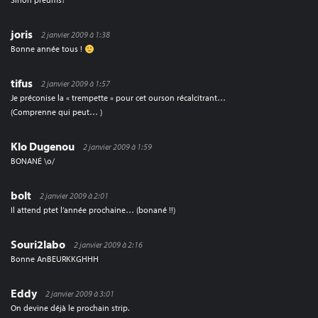
joris
2 janvier 2009 à 1:38
Bonne année tous !
tifus
2 janvier 2009 à 1:57
Je préconise la « trempette » pour cet ourson récalcitrant…
(Comprenne qui peut… )
Klo Dugenou
2 janvier 2009 à 1:59
BONANÉ \o/
bolt
2 janvier 2009 à 2:01
Il attend ptet l’année prochaine… (bonané !!)
Souri2labo
2 janvier 2009 à 2:16
Bonne AnBEURKKGHHH
Eddy
2 janvier 2009 à 3:01
On devine déjà le prochain strip.